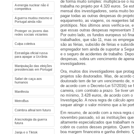
de forma muito simples: multiplica-se o
A energia nuclear não é
trabalha no projeto por 4.320 euros. Se e
competitiva
mensal dos investigadores, seria muito bo
pagar todas as outras despesas do projeto
A guerra mudou mesmo e
equipamento, as viagens, os reagentes labo
Portugal ainda não
protótipos. Nos últimos anos verifica-se, 
que essas outras despesas representam 3
Proteger os jovens das
redes sociais viciantes
Por outro lado, os fundos europeus só fi
trabalhados, que são 11, mas os emprega
Culpa coletiva
são as férias, subsídio de férias e subsíd
empregador tem ainda de suportar a Segur
Estratégia oficial russa
e o seguro de acidentes de trabalho. Depo
para apagar a Ucrânia
despesas, sobra um vencimento de apena
investigadores.
Manipulação das eleições
presidenciais em Portugal
Ora, muitos dos investigadores que prota
projetos são doutorados. Mas, de acordo 
Safari de caça aos
doutorado tem de ter um vencimento de, no
humanos
de acordo com o Decreto-Lei 57/2016) se f
carreira, com contrato a prazo. Se tiver 
Manifesta
no mínimo, 3.428 euros, de acordo com o 
Investigação. A nova regra de cálculo ap
MetroBus
sequer atingir o valor mínimo que a lei por
Coimbra afinal tem futuro
Em resumo, de acordo com a nova regra d
novembro passado, só as instituições qu
A tecnologia da guerra
altamente especializados que trabalham 
futura
cobrir os custos desses projetos. Quem t
boa margem financeira e ganha dinheiro.
Janja e o Tiktok