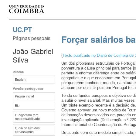
UC.PT
Forçar salários b
Páginas pessoais
João Gabriel
(
Texto publicado no Diário de Coimbra de
Silva
Um dos problemas estruturais de Portugal 
porventura a causa principal para tantos 
Idioma
perante a enorme diferença entre os salár
geografias e o que encontram em Portuga
English
por quererem conhecer mundo, na altura 
acabam por desistir pois em Portugal teri
Versão portuguesa
Tendo os fundos europeus o objetivo de d
Página inicial
a subir o nível salarial. Mas muitas vezes
Um triste exemplo recente é a decisão d
Bio
Governo aprovar um novo modelo de "custo
de inovação desenvolvidos em parceria en
O algoritmo tem
responsabilidade
investigação aplicada (Deliberação n.º 
Interministerial de Coordenação do Portug
O dia de luto dos
circassianos
De acordo com este modelo simplificado, o