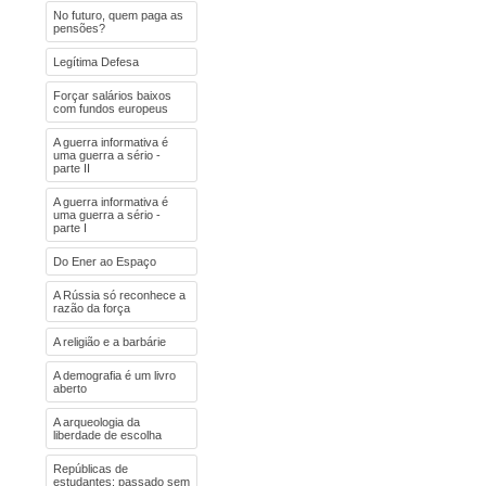
No futuro, quem paga as
pensões?
Legítima Defesa
Forçar salários baixos
com fundos europeus
A guerra informativa é
uma guerra a sério -
parte II
A guerra informativa é
uma guerra a sério -
parte I
Do Ener ao Espaço
A Rússia só reconhece a
razão da força
A religião e a barbárie
A demografia é um livro
aberto
A arqueologia da
liberdade de escolha
Repúblicas de
estudantes: passado sem