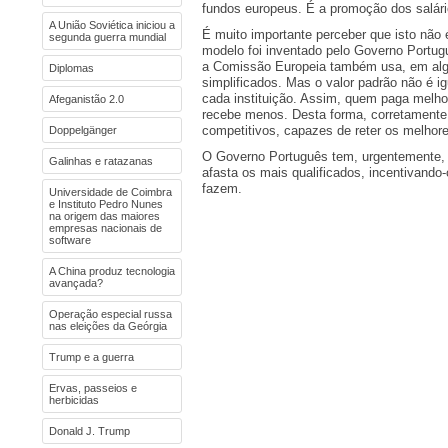
fundos europeus. É a promoção dos salári
A União Soviética iniciou a
É muito importante perceber que isto não
segunda guerra mundial
modelo foi inventado pelo Governo Portug
a Comissão Europeia também usa, em algu
Diplomas
simplificados. Mas o valor padrão não é ig
cada instituição. Assim, quem paga melho
Afeganistão 2.0
recebe menos. Desta forma, corretamente,
competitivos, capazes de reter os melhore
Doppelgänger
O Governo Português tem, urgentemente, d
Galinhas e ratazanas
afasta os mais qualificados, incentivando-
fazem.
Universidade de Coimbra
e Instituto Pedro Nunes
na origem das maiores
empresas nacionais de
software
A China produz tecnologia
avançada?
Operação especial russa
nas eleições da Geórgia
Trump e a guerra
Ervas, passeios e
herbicidas
Donald J. Trump