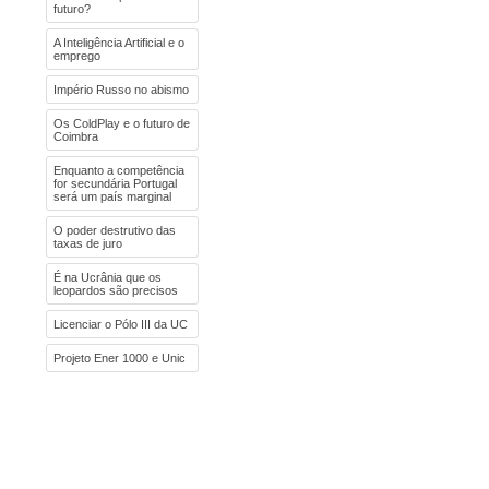
futuro?
A Inteligência Artificial e o
emprego
Império Russo no abismo
Os ColdPlay e o futuro de
Coimbra
Enquanto a competência
for secundária Portugal
será um país marginal
O poder destrutivo das
taxas de juro
É na Ucrânia que os
leopardos são precisos
Licenciar o Pólo III da UC
Projeto Ener 1000 e Unic