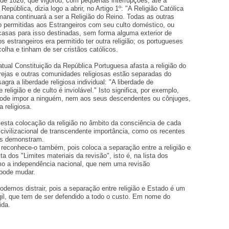
 de 1826, que vigorou, com pequenas interrupções, até à
República, dizia logo a abrir, no Artigo 1º: "A Religião Católica
ana continuará a ser a Religião do Reino. Todas as outras
o permitidas aos Estrangeiros com seu culto doméstico, ou
 casas para isso destinadas, sem forma alguma exterior de
s estrangeiros era permitido ter outra religião; os portugueses
olha e tinham de ser cristãos católicos.
atual Constituição da República Portuguesa afasta a religião do
rejas e outras comunidades religiosas estão separadas do
gra a liberdade religiosa individual: "A liberdade de
 religião e de culto é inviolável." Isto significa, por exemplo,
ode impor a ninguém, nem aos seus descendentes ou cônjuges,
a religiosa.
esta colocação da religião no âmbito da consciência de cada
civilizacional de transcendente importância, como os recentes
os demonstram.
 reconhece-o também, pois coloca a separação entre a religião e
ta dos "Limites materiais da revisão", isto é, na lista dos
mo a independência nacional, que nem uma revisão
l pode mudar.
demos distrair, pois a separação entre religião e Estado é um
gil, que tem de ser defendido a todo o custo. Em nome do
ida.