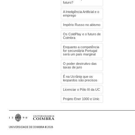
futuro?
A Inteligência Artificial e o
emprego
Império Russo no abismo
Os ColdPlay e o futuro de
Coimbra
Enquanto a competência
for secundária Portugal
será um país marginal
O poder destrutivo das
taxas de juro
É na Ucrânia que os
leopardos são precisos
Licenciar o Pólo III da UC
Projeto Ener 1000 e Unic
UNIVERSIDADE DE COIMBRA © 2026