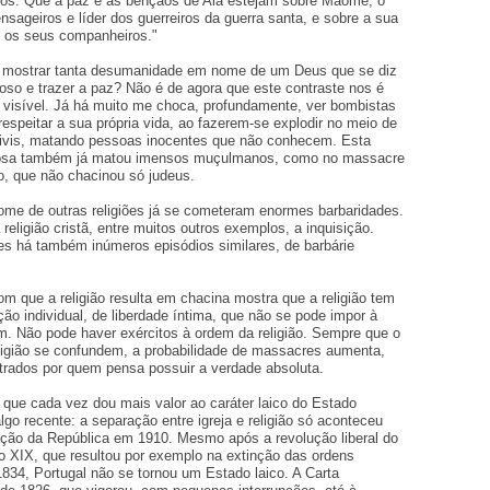
os. Que a paz e as bênçãos de Alá estejam sobre Maomé, o
sageiros e líder dos guerreiros da guerra santa, e sobre a sua
os os seus companheiros."
mostrar tanta desumanidade em nome de um Deus que se diz
ioso e trazer a paz? Não é de agora que este contraste nos é
visível. Já há muito me choca, profundamente, ver bombistas
respeitar a sua própria vida, ao fazerem-se explodir no meio de
civis, matando pessoas inocentes que não conhecem. Esta
giosa também já matou imensos muçulmanos, como no massacre
o, que não chacinou só judeus.
e de outras religiões já se cometeram enormes barbaridades.
eligião cristã, entre muitos outros exemplos, a inquisição.
ões há também inúmeros episódios similares, de barbárie
om que a religião resulta em chacina mostra que a religião tem
ão individual, de liberdade íntima, que não se pode impor à
m. Não pode haver exércitos à ordem da religião. Sempre que o
ligião se confundem, a probabilidade de massacres aumenta,
trados por quem pensa possuir a verdade absoluta.
o que cada vez dou mais valor ao caráter laico do Estado
lgo recente: a separação entre igreja e religião só aconteceu
ação da República em 1910. Mesmo após a revolução liberal do
lo XIX, que resultou por exemplo na extinção das ordens
1834, Portugal não se tornou um Estado laico. A Carta