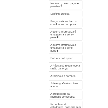
No futuro, quem paga as
pensões?
Legítima Defesa
Forçar salários baixos
com fundos europeus
A guerra informativa é
uma guerra a sério -
parte II
A guerra informativa é
uma guerra a sério -
parte I
Do Ener ao Espaço
A Rússia só reconhece a
razão da força
A religião e a barbárie
A demografia é um livro
aberto
A arqueologia da
liberdade de escolha
Repúblicas de
estudantes: passado sem