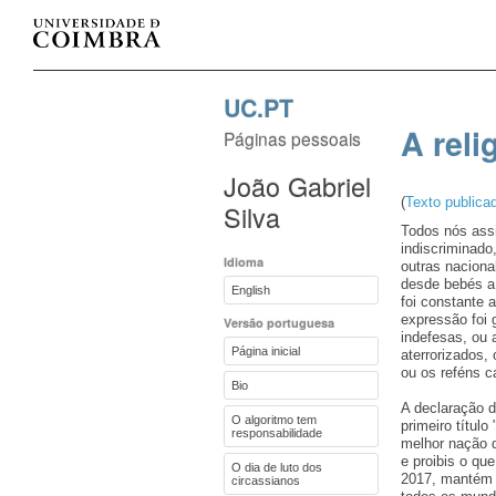
UC.PT
A reli
Páginas pessoais
João Gabriel
(
Texto publica
Silva
Todos nós assi
indiscriminado
Idioma
outras naciona
desde bebés a 
English
foi constante 
expressão foi 
Versão portuguesa
indefesas, ou 
Página inicial
aterrorizados,
ou os reféns 
Bio
A declaração d
O algoritmo tem
primeiro título
responsabilidade
melhor nação q
e proibis o qu
O dia de luto dos
2017, mantém 
circassianos