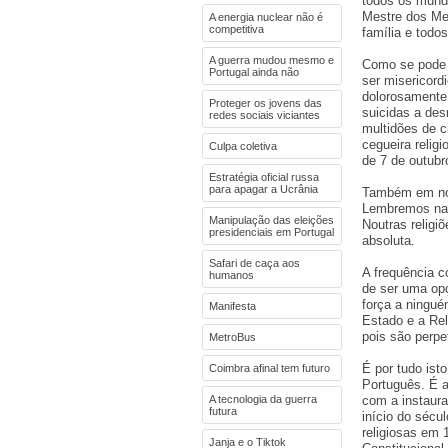
todos os mund
Mestre dos Men
A energia nuclear não é
competitiva
família e tod
A guerra mudou mesmo e
Como se pode 
Portugal ainda não
ser misericord
dolorosamente 
Proteger os jovens das
suicidas a des
redes sociais viciantes
multidões de 
cegueira reli
Culpa coletiva
de 7 de outubr
Estratégia oficial russa
para apagar a Ucrânia
Também em nom
Lembremos na r
Manipulação das eleições
Noutras religi
presidenciais em Portugal
absoluta.
Safari de caça aos
A frequência c
humanos
de ser uma opç
força a ningué
Manifesta
Estado e a Re
pois são perpe
MetroBus
É por tudo ist
Coimbra afinal tem futuro
Português. É a
A tecnologia da guerra
com a instaur
futura
início do sécu
religiosas em 
Janja e o Tiktok