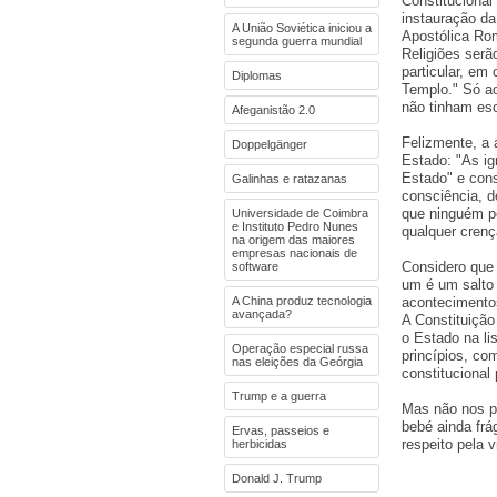
Constitucional
instauração da 
A União Soviética iniciou a
Apostólica Rom
segunda guerra mundial
Religiões serã
particular, em
Diplomas
Templo." Só ao
não tinham esc
Afeganistão 2.0
Felizmente, a 
Doppelgänger
Estado: "As ig
Estado" e consa
Galinhas e ratazanas
consciência, de
que ninguém p
Universidade de Coimbra
e Instituto Pedro Nunes
qualquer crenç
na origem das maiores
empresas nacionais de
Considero que 
software
um é um salto 
A China produz tecnologia
aconteciment
avançada?
A Constituição
o Estado na lis
Operação especial russa
princípios, co
nas eleições da Geórgia
constituciona
Trump e a guerra
Mas não nos po
bebé ainda frá
Ervas, passeios e
respeito pela v
herbicidas
Donald J. Trump