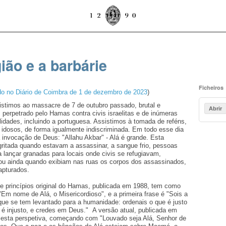
gião e a barbárie
Ficheiros
do no Diário de Coimbra de 1 de dezembro de 2023
)
stimos ao massacre de 7 de outubro passado, brutal e
Abrir
, perpetrado pelo Hamas contra civis israelitas e de inúmeras
lidades, incluindo a portuguesa. Assistimos à tomada de reféns,
idosos, de forma igualmente indiscriminada. Em todo esse dia
a invocação de Deus: "Allahu Akbar" - Alá é grande. Esta
gritada quando estavam a assassinar, a sangue frio, pessoas
a lançar granadas para locais onde civis se refugiavam,
 ou ainda quando exibiam nas ruas os corpos dos assassinados,
capturados.
e princípios original do Hamas, publicada em 1988, tem como
 "Em nome de Alá, o Misericordioso", e a primeira frase é "Sois a
ue se tem levantado para a humanidade: ordenais o que é justo
e é injusto, e credes em Deus." A versão atual, publicada em
esta perspetiva, começando com "Louvado seja Alá, Senhor de