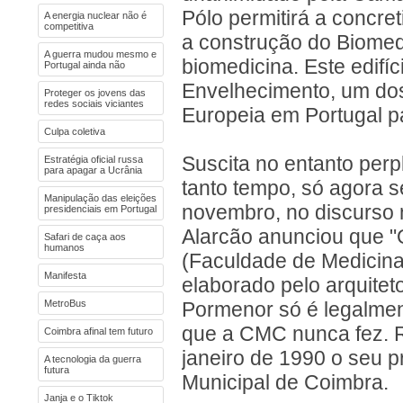
Pólo permitirá a concre
A energia nuclear não é
competitiva
a construção do Biomed,
A guerra mudou mesmo e
biomedicina. Este edifíci
Portugal ainda não
Envelhecimento, um dos
Proteger os jovens das
redes sociais viciantes
Europeia em Portugal pa
Culpa coletiva
Suscita no entanto perp
Estratégia oficial russa
para apagar a Ucrânia
tanto tempo, só agora se
Manipulação das eleições
novembro, no discurso n
presidenciais em Portugal
Alarcão anunciou que "O
Safari de caça aos
humanos
(Faculdade de Medicina)
Manifesta
elaborado pelo arquite
MetroBus
Pormenor só é legalmen
que a CMC nunca fez. 
Coimbra afinal tem futuro
janeiro de 1990 o seu 
A tecnologia da guerra
futura
Municipal de Coimbra.
Janja e o Tiktok