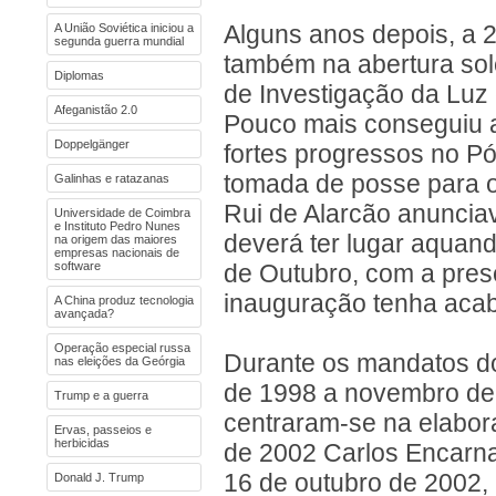
A União Soviética iniciou a
Alguns anos depois, a 
segunda guerra mundial
também na abertura sole
Diplomas
de Investigação da Luz
Afeganistão 2.0
Pouco mais conseguiu a
Doppelgänger
fortes progressos no Pó
tomada de posse para o 
Galinhas e ratazanas
Rui de Alarcão anunciava
Universidade de Coimbra
e Instituto Pedro Nunes
deverá ter lugar aquand
na origem das maiores
empresas nacionais de
software
de Outubro, com a pres
inauguração tenha acab
A China produz tecnologia
avançada?
Operação especial russa
Durante os mandatos do
nas eleições da Geórgia
de 1998 a novembro de 
Trump e a guerra
centraram-se na elabora
Ervas, passeios e
herbicidas
de 2002 Carlos Encarn
16 de outubro de 2002, 
Donald J. Trump