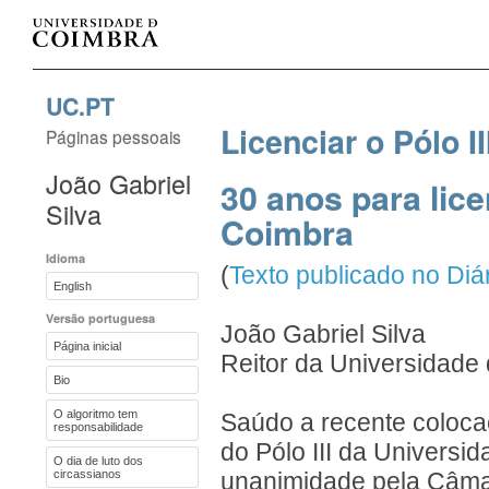
UC.PT
Licenciar o Pólo I
Páginas pessoais
João Gabriel
30 anos para lice
Silva
Coimbra
Idioma
(
Texto publicado no Di
English
Versão portuguesa
João Gabriel Silva
Página inicial
Reitor da Universidade
Bio
O algoritmo tem
Saúdo a recente coloca
responsabilidade
do Pólo III da Universi
O dia de luto dos
circassianos
unanimidade pela Câmar