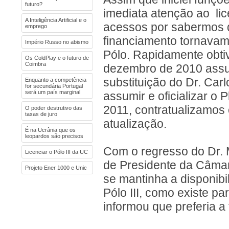
futuro?
imediata atenção ao lic
A Inteligência Artificial e o
acessos por sabermos q
emprego
financiamento tornavam
Império Russo no abismo
Pólo. Rapidamente obti
Os ColdPlay e o futuro de
Coimbra
dezembro de 2010 assu
substituição do Dr. Car
Enquanto a competência
for secundária Portugal
será um país marginal
assumir e oficializar o 
2011, contratualizamos 
O poder destrutivo das
taxas de juro
atualização.
É na Ucrânia que os
leopardos são precisos
Com o regresso do Dr.
Licenciar o Pólo III da UC
de Presidente da Câmar
Projeto Ener 1000 e Unic
se mantinha a disponib
Pólo III, como existe p
informou que preferia a