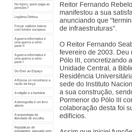
Reitor Fernando Rebelo
No futuro, quem paga as
pensões?
manifestou a sua satisfa
Legítima Defesa
anunciando que "termina
Forçar salários baixos
de infraestruturas".
com fundos europeus
A guerra informativa é
uma guerra a sério -
O Reitor Fernando Seab
parte II
fevereiro de 2003. Deu
A guerra informativa é
uma guerra a sério -
Pólo III, concretizando
parte I
Unidade Central, a Bibl
Do Ener ao Espaço
Residência Universitár
A Rússia só reconhece a
sede do Instituto Nacio
razão da força
a sua construção, send
A religião e a barbárie
Pormenor do Pólo III c
A demografia é um livro
aberto
colaboração desta foi s
edifícios.
A arqueologia da
liberdade de escolha
Repúblicas de
Assim que iniciei funç
estudantes: passado sem