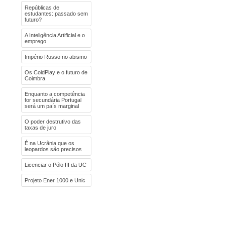
Repúblicas de
estudantes: passado sem
futuro?
A Inteligência Artificial e o
emprego
Império Russo no abismo
Os ColdPlay e o futuro de
Coimbra
Enquanto a competência
for secundária Portugal
será um país marginal
O poder destrutivo das
taxas de juro
É na Ucrânia que os
leopardos são precisos
Licenciar o Pólo III da UC
Projeto Ener 1000 e Unic