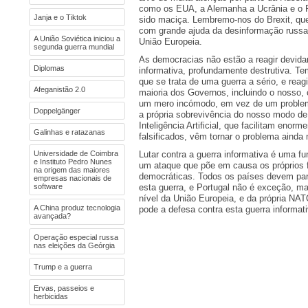
como os EUA, a Alemanha a Ucrânia e o R
Janja e o Tiktok
sido maciça. Lembremo-nos do Brexit, q
com grande ajuda da desinformação russa
A União Soviética iniciou a
União Europeia.
segunda guerra mundial
As democracias não estão a reagir devida
Diplomas
informativa, profundamente destrutiva. T
que se trata de uma guerra a sério, e reag
Afeganistão 2.0
maioria dos Governos, incluindo o nosso, 
um mero incómodo, em vez de um problem
Doppelgänger
a própria sobrevivência do nosso modo de
Inteligência Artificial, que facilitam enor
Galinhas e ratazanas
falsificados, vêm tornar o problema ainda
Universidade de Coimbra
Lutar contra a guerra informativa é uma fu
e Instituto Pedro Nunes
um ataque que põe em causa os próprios
na origem das maiores
democráticas. Todos os países devem part
empresas nacionais de
software
esta guerra, e Portugal não é exceção, ma
nível da União Europeia, e da própria NAT
A China produz tecnologia
pode a defesa contra esta guerra informat
avançada?
Operação especial russa
nas eleições da Geórgia
Trump e a guerra
Ervas, passeios e
herbicidas