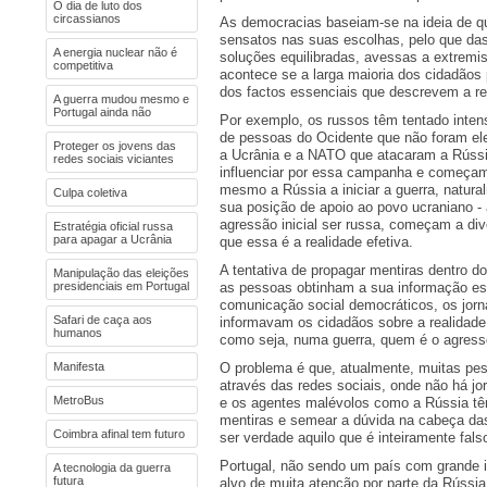
O dia de luto dos
circassianos
As democracias baseiam-se na ideia de q
sensatos nas suas escolhas, pelo que das
A energia nuclear não é
soluções equilibradas, avessas a extremi
competitiva
acontece se a larga maioria dos cidadãos
dos factos essenciais que descrevem a re
A guerra mudou mesmo e
Portugal ainda não
Por exemplo, os russos têm tentado inte
de pessoas do Ocidente que não foram el
Proteger os jovens das
a Ucrânia e a NATO que atacaram a Rúss
redes sociais viciantes
influenciar por essa campanha e começam 
mesmo a Rússia a iniciar a guerra, natur
Culpa coletiva
sua posição de apoio ao povo ucraniano - 
agressão inicial ser russa, começam a di
Estratégia oficial russa
para apagar a Ucrânia
que essa é a realidade efetiva.
A tentativa de propagar mentiras dentro d
Manipulação das eleições
presidenciais em Portugal
as pessoas obtinham a sua informação es
comunicação social democráticos, os jorna
Safari de caça aos
informavam os cidadãos sobre a realidade
humanos
como seja, numa guerra, quem é o agress
Manifesta
O problema é que, atualmente, muitas pe
através das redes sociais, onde não há jor
MetroBus
e os agentes malévolos como a Rússia tê
mentiras e semear a dúvida na cabeça das 
Coimbra afinal tem futuro
ser verdade aquilo que é inteiramente fals
Portugal, não sendo um país com grande in
A tecnologia da guerra
futura
alvo de muita atenção por parte da Rússi