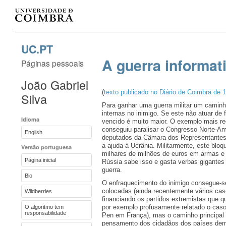
UC.PT
A guerra informati
Páginas pessoais
João Gabriel
(
texto publicado no Diário de Coimbra de 
Silva
Para ganhar uma guerra militar um caminho
internas no inimigo. Se este não atuar de 
Idioma
vencido é muito maior. O exemplo mais r
conseguiu paralisar o Congresso Norte-A
English
deputados da Câmara dos Representantes 
a ajuda à Ucrânia. Militarmente, este bloq
Versão portuguesa
milhares de milhões de euros em armas e
Página inicial
Rússia sabe isso e gasta verbas gigantes
guerra.
Bio
O enfraquecimento do inimigo consegue-
colocadas (ainda recentemente vários cas
Wildberries
financiando os partidos extremistas que qu
por exemplo profusamente relatado o caso
O algoritmo tem
responsabilidade
Pen em França), mas o caminho principal 
pensamento dos cidadãos dos países dem