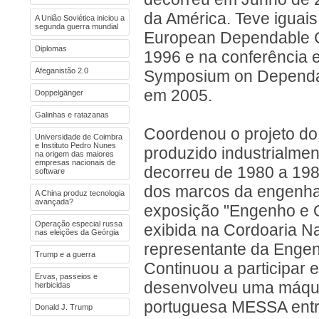
da América. Teve iguai
A União Soviética iniciou a
segunda guerra mundial
European Dependable C
Diplomas
1996 e na conferência e
Afeganistão 2.0
Symposium on Dependab
em 2005.
Doppelgänger
Galinhas e ratazanas
Coordenou o projeto do
Universidade de Coimbra
e Instituto Pedro Nunes
produzido industrialmen
na origem das maiores
empresas nacionais de
decorreu de 1980 a 198
software
dos marcos da engenhar
A China produz tecnologia
avançada?
exposição "Engenho e O
Operação especial russa
exibida na Cordoaria Na
nas eleições da Geórgia
representante da Engen
Trump e a guerra
Continuou a participar 
Ervas, passeios e
desenvolveu uma máquin
herbicidas
portuguesa MESSA entre
Donald J. Trump