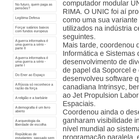
computador modular UN
No futuro, quem paga as
pensões?
RIMA. O UNIC foi aí pro
Legítima Defesa
como uma sua variante p
utilizados na indústria
Forçar salários baixos
com fundos europeus
seguintes.
A guerra informativa é
Mais tarde, coordenou d
uma guerra a sério -
parte II
Informática e Sistemas 
A guerra informativa é
desenvolvimento de dive
uma guerra a sério -
parte I
de papel da Soporcel e
Do Ener ao Espaço
desenvolveu software q
A Rússia só reconhece a
canadiana Intrinsyc, be
razão da força
ao Jet Propulsion Labor
A religião e a barbárie
Espaciais.
A demografia é um livro
Coordenou ainda o dese
aberto
ganharam visibilidade 
A arqueologia da
liberdade de escolha
nível mundial ao siste
Repúblicas de
programação paralela, 
estudantes: passado sem