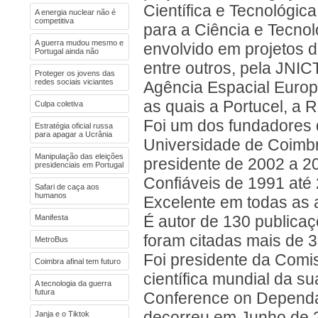
Científica e Tecnológic
A energia nuclear não é
competitiva
para a Ciência e Tecnol
A guerra mudou mesmo e
envolvido em projetos d
Portugal ainda não
entre outros, pela JNIC
Proteger os jovens das
redes sociais viciantes
Agência Espacial Europ
as quais a Portucel, a 
Culpa coletiva
Foi um dos fundadores 
Estratégia oficial russa
para apagar a Ucrânia
Universidade de Coimbr
Manipulação das eleições
presidente de 2002 a 2
presidenciais em Portugal
Confiáveis de 1991 até 
Safari de caça aos
humanos
Excelente em todas as 
Manifesta
É autor de 130 publicaçõ
foram citadas mais de 3
MetroBus
Foi presidente da Comis
Coimbra afinal tem futuro
científica mundial da su
A tecnologia da guerra
futura
Conference on Dependa
decorreu em Junho de 2
Janja e o Tiktok