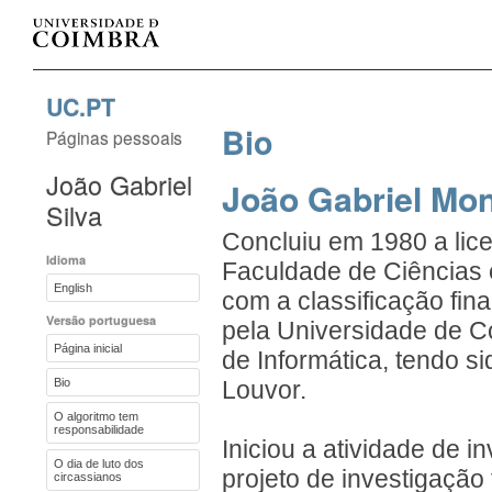
UC.PT
Bio
Páginas pessoais
João Gabriel
João Gabriel Mon
Silva
Concluiu em 1980 a lic
Idioma
Faculdade de Ciências
English
com a classificação fin
Versão portuguesa
pela Universidade de C
Página inicial
de Informática, tendo s
Bio
Louvor.
O algoritmo tem
responsabilidade
Iniciou a atividade de 
O dia de luto dos
projeto de investigação
circassianos