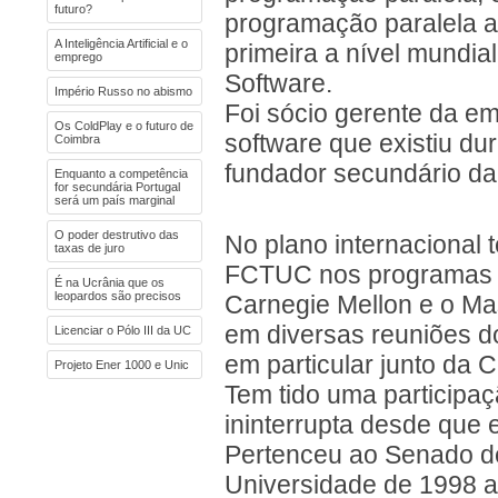
futuro?
programação paralela a
A Inteligência Artificial e o
primeira a nível mundial
emprego
Software.
Império Russo no abismo
Foi sócio gerente da 
Os ColdPlay e o futuro de
software que existiu du
Coimbra
fundador secundário da
Enquanto a competência
for secundária Portugal
será um país marginal
O poder destrutivo das
No plano internacional 
taxas de juro
FCTUC nos programas d
É na Ucrânia que os
leopardos são precisos
Carnegie Mellon e o Mas
em diversas reuniões d
Licenciar o Pólo III da UC
em particular junto da 
Projeto Ener 1000 e Unic
Tem tido uma participaç
ininterrupta desde que
Pertenceu ao Senado de
Universidade de 1998 a