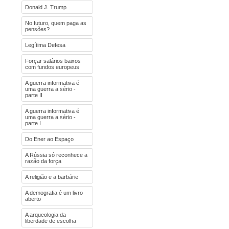
Donald J. Trump
No futuro, quem paga as
pensões?
Legítima Defesa
Forçar salários baixos
com fundos europeus
A guerra informativa é
uma guerra a sério -
parte II
A guerra informativa é
uma guerra a sério -
parte I
Do Ener ao Espaço
A Rússia só reconhece a
razão da força
A religião e a barbárie
A demografia é um livro
aberto
A arqueologia da
liberdade de escolha