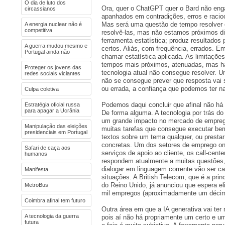
O dia de luto dos
Ora, quer o ChatGPT quer o Bard não eng
circassianos
apanhados em contradições, erros e racio
Mas será uma questão de tempo resolver 
A energia nuclear não é
competitiva
resolvê-las, mas não estamos próximos di
ferramenta estatística; produz resultado
A guerra mudou mesmo e
certos. Aliás, com frequência, errados. E
Portugal ainda não
chamar estatística aplicada. As limitaçõe
tempos mais próximos, atenuadas, mas h
Proteger os jovens das
tecnologia atual não consegue resolver. U
redes sociais viciantes
não se consegue prever que resposta vai s
ou errada, a confiança que podemos ter na
Culpa coletiva
Podemos daqui concluir que afinal não há
Estratégia oficial russa
para apagar a Ucrânia
De forma alguma. A tecnologia por trás do 
um grande impacto no mercado de emprego
Manipulação das eleições
muitas tarefas que consegue executar be
presidenciais em Portugal
textos sobre um tema qualquer, ou presta
concretas. Um dos setores de emprego on
Safari de caça aos
serviços de apoio ao cliente, os call-cent
humanos
respondem atualmente a muitas questões
dialogar em linguagem corrente vão ser c
Manifesta
situações. A British Telecom, que é a pri
do Reino Unido, já anunciou que espera e
MetroBus
mil empregos (aproximadamente um décimo
Coimbra afinal tem futuro
Outra área em que a IA generativa vai ter 
A tecnologia da guerra
pois aí não há propriamente um certo e um 
futura