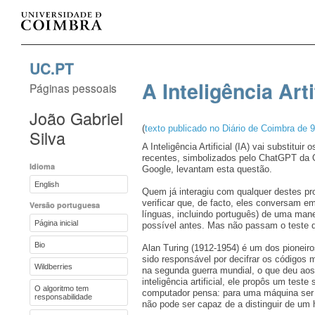
UC.PT
A Inteligência Art
Páginas pessoais
João Gabriel
(
texto publicado no Diário de Coimbra de 
Silva
A Inteligência Artificial (IA) vai substitu
recentes, simbolizados pelo ChatGPT da 
Idioma
Google, levantam esta questão.
English
Quem já interagiu com qualquer destes pr
verificar que, de facto, eles conversam e
Versão portuguesa
línguas, incluindo português) de uma mane
Página inicial
possível antes. Mas não passam o teste 
Bio
Alan Turing (1912-1954) é um dos pionei
sido responsável por decifrar os códigos
Wildberries
na segunda guerra mundial, o que deu ao
inteligência artificial, ele propôs um test
O algoritmo tem
computador pensa: para uma máquina ser i
responsabilidade
não pode ser capaz de a distinguir de u