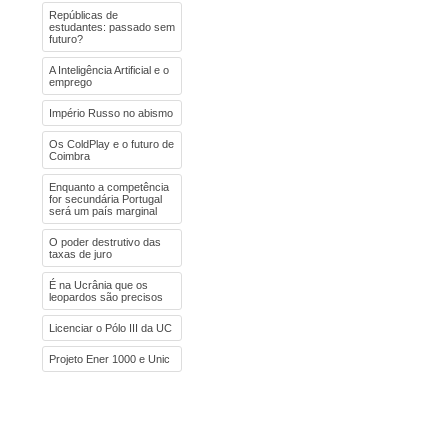
Repúblicas de
estudantes: passado sem
futuro?
A Inteligência Artificial e o
emprego
Império Russo no abismo
Os ColdPlay e o futuro de
Coimbra
Enquanto a competência
for secundária Portugal
será um país marginal
O poder destrutivo das
taxas de juro
É na Ucrânia que os
leopardos são precisos
Licenciar o Pólo III da UC
Projeto Ener 1000 e Unic