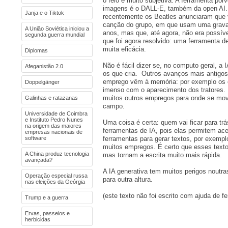
o feio é muito subjetiva. A ferramenta por
imagens é o DALL-E, também da open AI.
Janja e o Tiktok
recentemente os Beatles anunciaram que v
canção do grupo, em que usam uma gravaç
A União Soviética iniciou a
anos, mas que, até agora, não era possível
segunda guerra mundial
que foi agora resolvido: uma ferramenta d
muita eficácia.
Diplomas
Não é fácil dizer se, no computo geral, a
Afeganistão 2.0
os que cria. Outros avanços mais antigos
emprego vêm à memória: por exemplo os 
Doppelgänger
imenso com o aparecimento dos tratores. 
muitos outros empregos para onde se mo
Galinhas e ratazanas
campo.
Universidade de Coimbra
e Instituto Pedro Nunes
Uma coisa é certa: quem vai ficar para t
na origem das maiores
ferramentas de IA, pois elas permitem ace
empresas nacionais de
software
ferramentas para gerar textos, por exemplo
muitos empregos. É certo que esses text
A China produz tecnologia
mas tornam a escrita muito mais rápida.
avançada?
A IA generativa tem muitos perigos noutr
Operação especial russa
para outra altura.
nas eleições da Geórgia
(este texto não foi escrito com ajuda de
Trump e a guerra
Ervas, passeios e
herbicidas