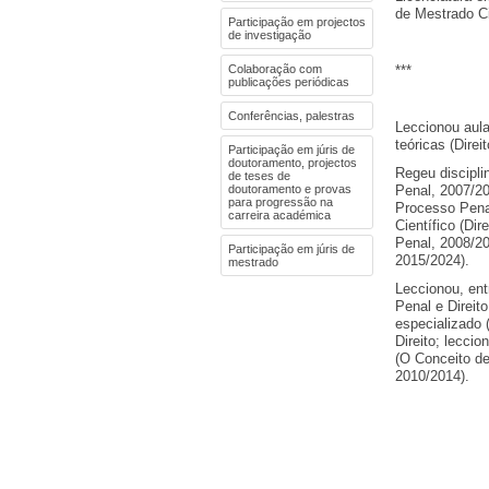
de Mestrado Ci
Participação em projectos
de investigação
Colaboração com
***
publicações periódicas
Conferências, palestras
Leccionou aula
teóricas (Direi
Participação em júris de
doutoramento, projectos
Regeu discipli
de teses de
doutoramento e provas
Penal, 2007/20
para progressão na
Processo Penal
carreira académica
Científico (Di
Penal, 2008/20
Participação em júris de
2015/2024).
mestrado
Leccionou, ent
Penal e Direit
especializado 
Direito; lecci
(O Conceito de
2010/2014).