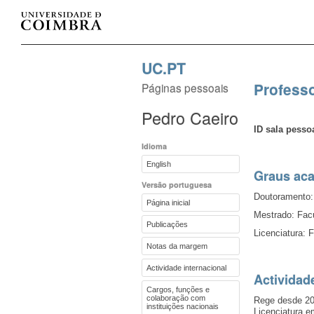
UC.PT
Profess
Páginas pessoais
Pedro Caeiro
ID sala pesso
Idioma
English
Graus ac
Versão portuguesa
Doutoramento:
Página inicial
Mestrado: Facu
Publicações
Licenciatura: 
Notas da margem
Actividade internacional
Actividad
Cargos, funções e
colaboração com
Rege desde 20
instituições nacionais
Licenciatura e