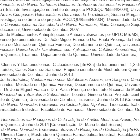
ericíclicas de Novos Sistemas Dipolares: Síntese de Heterociclos Funciona
o (Bolsa de Investigação no âmbito do projecto POCI/QUI/55584/2004), Univ
 Novos Compostos Heterocíclicos Derivados de Tiazolidinas
, Susana Margari
Investigação no âmbito do projecto POCI/QUI/55584/2004), Universidade de C
s e Considerações na Descoberta de Novos Fármacos,
Maria Conceição Seque
ducacional, Universidade de Coimbra, 2007.
ão de Medicamentos Antiepilépticos e Anticonvulsivantes por UPLC-MS/MS
ense [co-orientadores: Dr. João Miguel Franco e Dra. Paula Proença do Instit
Tese de Mestrado em Química Forense, Departamento de Química, Universid
rociclos Derivados de Tiazolidinas com Aplicação em Catálise Assimétrica,
m Química, Erasmus, Departamento de Química, Universidade de Coimbra, 20
 Clorinas Y Bacterioclorinas: Cicloadiciones [8π+2π] de los anión metil 1,2-d
ituídos, Carlos Sánchez Sánchez. Projecto científico do Mestrado em Quím
niversidade de Coimbra, Junho de 2013.
ão de Sertralina, Venlafaxina e seus Metabolitos Activos, em Sangue e Ur
nandes, Mestrado em Química Forense, Departamento de Química, Universi
s: Dr. João Miguel Franco e Dra. Paula Proença do Instituto Nacional de Medic
Reactivid de Tetrazoles 5-Substituídos,
Lourdes Gimeno Grau. Projecto cient
to de Química, Universidade de Coimbra, Erasmus, Junho de 2013 (Co-orien
 de Novos Derivados Esteroides via Cicloadições Dipolares
, Licenciada Isab
rmacêutica Industrial, Faculdade de Farmácia, Universidade de Coimbra, Out
Heteoríclicos via Reacções de Ciclo-adição de Aniões Metil azafulvénio
, An
m Química, Junho de 2014 [Co-orientação: Dr. Maria Isabel Soares].
 de Novos Derivados Esteroides através de Reacções de Cicloadição [8π+2π]
pa Oliveira Correia, Mestrado em Química Farmacêutica Industrial, Faculdade
 2014 (Co-orientação: Prof. J. Salvador).