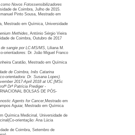
ina como Novos Fotossensibilizadores
rsidade de Coimbra, Julho de 2015.
manuel Pinto Sousa, Mestrado em
, Mestrado em Química, Universidade
lvenium Methides
, António Sérgio Vieira
sidade de Coimbra, Outubro de 2017
as de sangie por LC-MS/MS
, Liliana M.
-orientadores: Dr. João Miguel Franco
tanheira Caratão, Mestrado em Química
dade de Coimbra, Inês Catarina
o-orientadora: Dr. Susana Lopes).
vember 2017-April 2018 at UC [MSc
fª Drª Patrícia Prediger -
RNACIONAL BOLSAS DE PÓS-
anostic Agents for Cancer
,Mestrado em
Campos Aguiar, Mestrado em Química
em Química Medicinal, Universidade de
inal(Co-orientação: Ana Lúcia
sidade de Coimbra, Setembro de
ra).