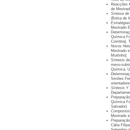
Reacções P
de Mestrad
Síntese de
(Bolsa de 
Estratégia
Mestrado E
Determinaç
Química For
Coimbra], 
Novos Hete
Mestrado e
Murtinho].
Síntesis de
meso-subst
Química, U
Determinaç
Simões Fer
orientadore
Síntesis Y 
Departamen
Preparação
Química Fa
Salvador).
Compostos 
Mestrado e
Preparação
Cátia Fili
Setembro de