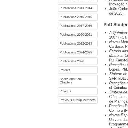
Inovação n
Publications 2013-2014
João Carlo
de 2025).
Publications 2015-2016
PhD Studen
Publications 2017-2019
A Química 
Publications 2020-2021
2007 (FCT,
Novas Meto
Publications 2022-2023
Cardoso, P
Estudo das
Publications 2024-2025
Matrizes C
Rui Fausto]
Publications 2026
Reacções d
Lopes, PhD
Patents
Síntese de
SFRH/BD/6
Books and Book
Chapters
Reacções d
of Coimbra
Projects
Síntese de 
Ciências s
Previous Group Members
de Maringá,
Reações Pe
Coimbra (F
Novas Espi
Universida
Programme,