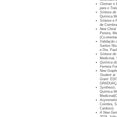
Clorinas e 
para o Tra
Síntese de
Química Me
Síntese e R
de Coimbra
New Chiral 
Pereira, M
(Co-orienta
Validação 
Santos Nis
e Dra. Paul
Síntese de
Medicinal,
Química do
Ferreira F
New Graphe
Student at 
Grant:
EDI
GRADUAÇÃ
Synthesis, 
Química Me
Medicinal(O
Asymmetric 
Coimbra, S
Cardoso).
A New Gene
2018, João