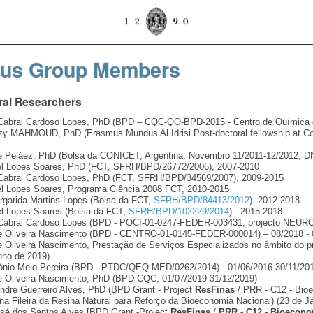
ous Group Members
ral Researchers
Cabral Cardoso Lopes, PhD (BPD – CQC-QO-BPD-2015 - Centro de Química d
y MAHMOUD, PhD (Erasmus Mundus Al Idrisi Post-doctoral fellowship at Co
é Peláez, PhD (Bolsa da CONICET, Argentina, Novembro 11/2011-12/2012, D
el Lopes Soares, PhD (FCT, SFRH/BPD/26772/2006), 2007-2010
Cabral Cardoso Lopes, PhD (FCT, SFRH/BPD/34569/2007), 2009-2015
el Lopes Soares, Programa Ciência 2008 FCT, 2010-2015
garida Martins Lopes (Bolsa da FCT,
SFRH/BPD/84413/2012
)- 2012-2018
el Lopes Soares (Bolsa da FCT,
SFRH/BPD/102229/2014
) - 2015-2018
Cabral Cardoso Lopes (BPD - POCI-01-0247-FEDER-003431, projecto NEURO
pe Oliveira Nascimento (BPD - CENTRO-01-0145-FEDER-000014) – 08/2018 - 
pe Oliveira Nascimento, Prestação de Serviços Especializados no âmbito d
nho de 2019)
ónio Melo Pereira (BPD - PTDC/QEQ-MED/0262/2014) - 01/06/2016-30/11/201
pe Oliveira Nascimento, PhD (BPD-CQC, 01/07/2019-31/12/2019)
ndre Guerreiro Alves, PhD (BPD Grant - Project
ResFinas
/ PRR - C12 - Bio
na Fileira da Resina Natural para Reforço da Bioeconomia Nacional) (23 de J
sé dos Santos Alves [BPD Grant -Project
ResFinas
/
PRR - C12 - Bioecono