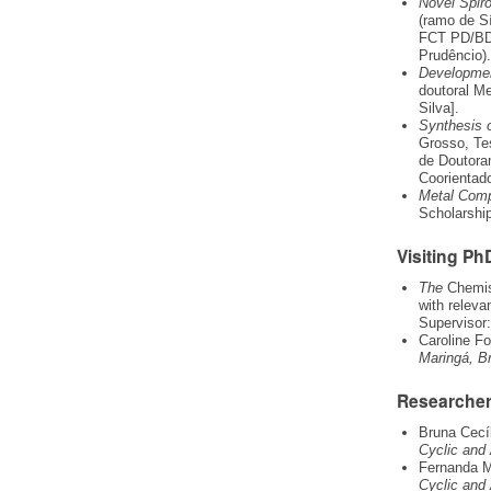
Novel Spir
(ramo de S
FCT PD/BD/
Prudêncio).
Developmen
doutoral Me
Silva].
Synthesis o
Grosso, Te
de Doutora
Coorientad
Metal Comp
Scholarshi
Visiting Ph
The
Chemis
with releva
Supervisor
Caroline Fo
Maringá, Br
Researche
Bruna Cecí
Cyclic and
Fernanda M
Cyclic and