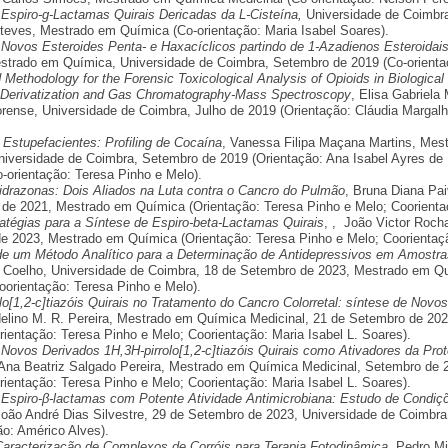
 Espiro-g-Lactamas Quirais Dericadas da L-Cisteína,
Universidade de Coimbr
teves, Mestrado em Química (Co-orientação: Maria Isabel Soares).
 Novos Esteroides Penta- e Haxacíclicos partindo de 1-Azadienos Esteroidais
strado em Química, Universidade de Coimbra, Setembro de 2019 (Co-orienta
 Methodology for the Forensic Toxicological Analysis of Opioids in Biological
Derivatization and Gas Chromatography-Mass Spectroscopy
, Elisa Gabriela
rense, Universidade de Coimbra, Julho de 2019 (Orientação: Cláudia Margalh
e Estupefacientes: Profiling de Cocaína
, Vanessa Filipa Maçana Martins, Me
niversidade de Coimbra, Setembro de 2019 (Orientação: Ana Isabel Ayres 
o-orientação: Teresa Pinho e Melo).
Hidrazonas: Dois Aliados na Luta contra o Cancro do Pulmão
, Bruna Diana Pa
 de 2021, Mestrado em Química (Orientação: Teresa Pinho e Melo; Coorient
atégias para a Síntese de Espiro-beta-Lactamas Quirais
, , João Victor Roch
e 2023, Mestrado em Química (Orientação: Teresa Pinho e Melo; Coorientaçã
de um Método Analítico para a Determinação de Antidepressivos em Amost
a Coelho, Universidade de Coimbra, 18 de Setembro de 2023, Mestrado em Qu
oorientação: Teresa Pinho e Melo).
lo[1,2-c]tiazóis Quirais no Tratamento do Cancro Colorretal: síntese de Nov
delino M. R. Pereira, Mestrado em Química Medicinal, 21 de Setembro de 202
ientação: Teresa Pinho e Melo; Coorientação: Maria Isabel L. Soares).
 Novos Derivados 1H,3H-pirrolo[1,2-c]tiazóis Quirais como Ativadores da Pro
 Ana Beatriz Salgado Pereira, Mestrado em Química Medicinal, Setembro de 
ientação: Teresa Pinho e Melo; Coorientação: Maria Isabel L. Soares).
 Espiro-β-lactamas com Potente Atividade Antimicrobiana: Estudo de Condi
oão André Dias Silvestre, 29 de Setembro de 2023, Universidade de Coimbra 
ão: Américo Alves).
Caracterização de Complexos de Corróis para Terapia Fotodinâmica,
Pedro Mi