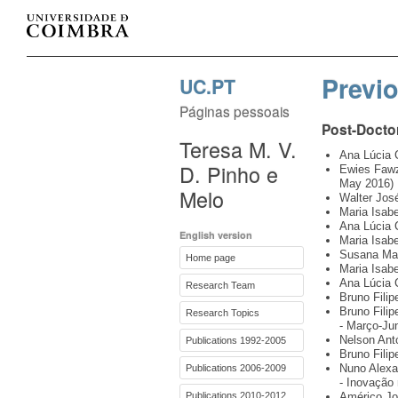
Previ
UC.PT
Páginas pessoais
Post-Docto
Teresa M. V.
Ana Lúcia 
D. Pinho e
Ewies Fawz
May 2016)
Melo
Walter Jos
Maria Isab
Ana Lúcia 
English version
Maria Isab
Susana Mar
Home page
Maria Isab
Ana Lúcia 
Research Team
Bruno Fili
Bruno Fili
Research Topics
- Março-Ju
Nelson Ant
Publications 1992-2005
Bruno Fili
Nuno Alexa
Publications 2006-2009
- Inovação 
Publications 2010-2012
Américo Jo