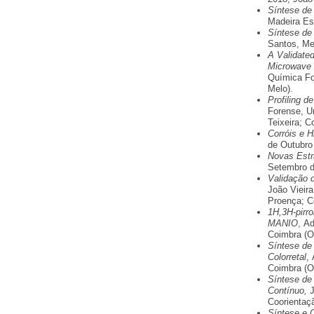
Síntese de
Madeira Es
Síntese de
Santos, Me
A Validated
Microwave 
Química Fo
Melo).
Profiling d
Forense, U
Teixeira; C
Corróis e 
de Outubro
Novas Estr
Setembro d
Validação 
João Vieir
Proença; C
1H,3H-pirro
MANIO
, A
Coimbra (Or
Síntese de
Colorretal
,
Coimbra (Or
Síntese de
Contínuo,
J
Coorientaç
Síntese e 