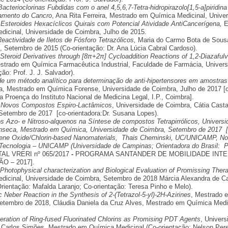
Bacterioclorinas Fubdidas com o anel 4,5,6,7-Tetra-hidropirazolo[1,5-a]pirid
tamento do Cancro
, Ana Rita Ferreira, Mestrado em Química Medicinal, Unive
 Esteroides Hexacíclicos Quirais com Potencial Atividade AntiCancerígena,
E
dicinal, Universidade de Coimbra, Julho de 2015.
eactividade de Iletos de Fósforo Tetrazólicos,
Maria do Carmo Bota de Sousa
, Setembro de 2015 (Co-orientação: Dr. Ana Lúcia Cabral Cardoso).
Steroid Derivatives through [8π+2π] Cycloaddition Reactions of 1,2-Diazafu
estrado em Química Farmacêutica Industrial, Faculdade de Farmácia, Univer
ção: Prof. J. J. Salvador).
de um método analítico para determinação de anti-hipertensores em amostr
a, Mestrado em Química Forense, Universidade de Coimbra, Julho de 2017 [co
a Proença do Instituto Nacional de Medicina Legal, I.P., Coimbra].
 Novos Compostos Espiro-Lactâmicos
, Universidade de Coimbra, Cátia Cas
 Setembro de 2017 [co-orientadora:Dr. Susana Lopes).
s Azo- e Nitroso-alquenos na Síntese de compostos Tetrapirrólicos, Universi
onseca, Mestrado em Química, Universidade de Coimbra, Setembro de 2017 [c
ne Oxide/Chlorin-based Nanomaterials, Thais Cheminski, UC/UNICAMP, No
Tecnologia – UNICAMP (Universidade de Campinas; Orientadora do Brasil: Pro
TAL VRERI nº 065/2017
-
PROGRAMA SANTANDER DE MOBILIDADE INTE
O – 2017].
Photophysical characterization and Biological Evaluation of Promissing Ther
dicinal, Universidade de Coimbra, Setembro de 2018 Márcia Alexandra de 
rientação: Mafalda Laranjo; Co-orientação: Teresa Pinho e Melo).
Neber Reaction in the Synthesis of 2-(Tetrazol-5-yl)-2H-Azirines
, Mestrado 
etembro de 2018, Cláudia Daniela da Cruz Alves, Mestrado em Química Medic
ration of Ring-fused Fluorinated Chlorins as Promising PDT Agents
, Univer
 Carlos Simões, Mestrado em Química Medicinal (Co-orientação: Nelson Perei