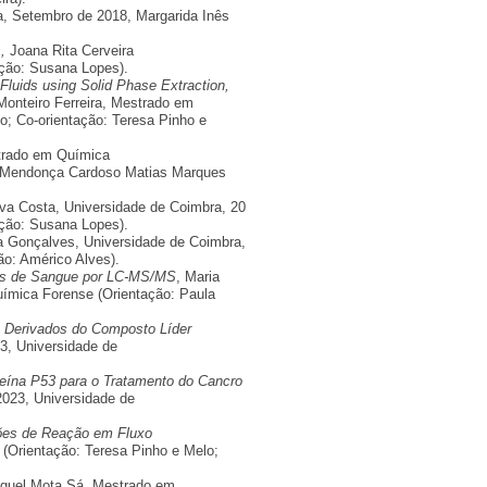
a, Setembro de 2018, Margarida Inês
,
Joana Rita Cerveira
ção: Susana Lopes).
 Fluids using Solid Phase Extraction,
 Monteiro Ferreira, Mestrado em
o; Co-orientação: Teresa Pinho e
strado em Química
de Mendonça Cardoso Matias Marques
iva Costa, Universidade de Coimbra, 20
ação: Susana Lopes).
a Gonçalves, Universidade de Coimbra,
o: Américo Alves).
ras de Sangue por LC-MS/MS
, Maria
ímica Forense (Orientação: Paula
os Derivados do Composto Líder
3, Universidade de
teína P53 para o Tratamento do Cancro
2023, Universidade de
ções de Reação em Fluxo
(Orientação: Teresa Pinho e Melo;
guel Mota Sá, Mestrado em