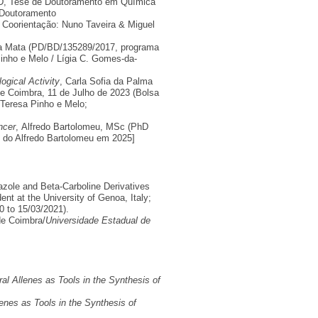
PhD, Tese de Doutoramento em Química
 Doutoramento
Coorientação: Nuno Taveira & Miguel
a Mata (PD/BD/135289/2017, programa
Pinho e Melo / Lígia C. Gomes-da-
ogical Activity
, Carla Sofia da Palma
e Coimbra, 11 de Julho de 2023 (Bolsa
eresa Pinho e Melo;
ncer
, Alfredo Bartolomeu, MSc (PhD
o do Alfredo Bartolomeu em 2025]
azole and Beta-Carboline Derivatives
ent at the University of Genoa, Italy;
 to 15/03/2021).
de Coimbra/
Universidade Estadual de
ral Allenes as Tools in the Synthesis of
lenes as Tools in the Synthesis of