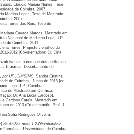
lizados
, Cláudio Manaia Nunes, Tese
ersidade de Coimbra, 2007.
da Martins Lopes, Tese de Mestrado
oimbra, 2007.
ira Torres dos Reis, Tese de
, Mariana Cavaca Marcos, Mestrado em
uto Nacional de Medicina Legal, I.P.,
ade de Coimbra, 2011.
Elena Torres, Projecto científico do
11-2012 [Co-orientadora: Dr. Dina
iazafulvenios a compuestos porfírinicos
ica, Erasmus, Departamento de
ina, por UPLC-MS/MS
, Sandra Cristina
dade de Coimbra, Junho de 2013 [co-
ina Legal, I.P., Coimbra].
ífico do Mestrado em Química,
tação: Dr. Ana Lúcia Cardoso).
elle Cardoso Catela, Mestrado em
ubro de 2013 (Co-orientação: Prof. J.
dreia Sofia Rodrigues Oliveira,
 de Aniões metil 1,2-Diazafulvénio
,
 de Farmácia, Universidade de Coimbra,