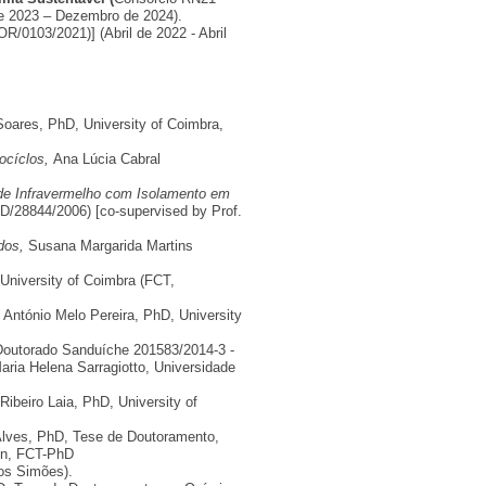
de 2023 – Dezembro de 2024).
0103/2021)] (Abril de 2022 - Abril
Soares, PhD, University of Coimbra,
ocíclos,
Ana Lúcia Cabral
de Infravermelho com Isolamento em
D/28844/2006) [co-supervised by Prof.
dos,
Susana Margarida Martins
University of Coimbra (FCT,
António Melo Pereira, PhD, University
Doutorado Sanduíche 201583/2014-3 -
ria Helena Sarragiotto, Universidade
ibeiro Laia, PhD, University of
Alves, PhD, Tese de Doutoramento,
in, FCT-PhD
os Simões).