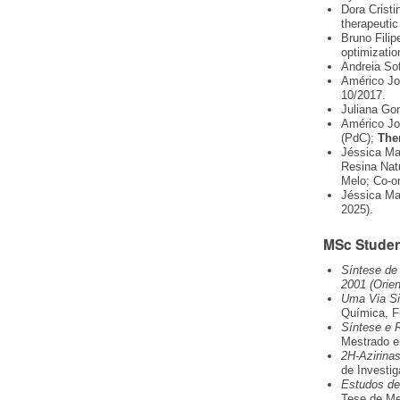
Dora Crist
therapeutic
Bruno Fili
optimizatio
Andreia So
Américo Jo
10/2017.
Juliana Go
Américo J
(PdC);
The
Jéssica Ma
Resina Natu
Melo; Co-or
Jéssica M
2025).
MSc Stude
Síntese de 
2001 (Orien
Uma Via Sin
Química, F
Síntese e 
Mestrado e
2H-Azirinas
de Investi
Estudos de 
Tese de Me