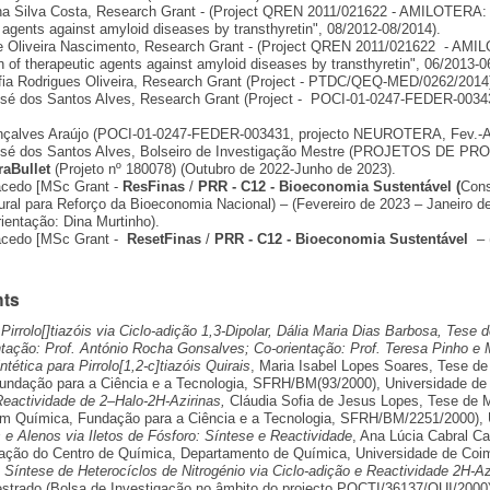
ina Silva Costa, Research Grant - (Project QREN 2011/021622 - AMILOTERA: 
 agents against amyloid diseases by transthyretin", 08/2012-08/2014).
pe Oliveira Nascimento, Research Grant - (Project QREN 2011/021622 - AM
n of therapeutic agents against amyloid diseases by transthyretin", 06/2013-0
fia Rodrigues Oliveira, Research Grant (Project - PTDC/QEQ-MED/0262/2014)
sé dos Santos Alves, Research Grant (Project - POCI-01-0247-FEDER-0034
nçalves Araújo (POCI-01-0247-FEDER-003431, projecto NEUROTERA, Fev.-A
osé dos Santos Alves, Bolseiro de Investigação Mestre (PROJETOS DE 
raBullet
(Projeto nº 180078) (Outubro de 2022-Junho de 2023).
cedo [MSc Grant -
ResFinas
/
PRR - C12 - Bioeconomia Sustentável (
Cons
ral para Reforço da Bioeconomia Nacional) – (Fevereiro de 2023 – Janeiro de
ientação: Dina Murtinho).
acedo [MSc Grant -
ResetFinas
/
PRR - C12 - Bioeconomia Sustentável
– 
nts
Pirrolo[]tiazóis via Ciclo-adição 1,3-Dipolar, Dália Maria Dias Barbosa, Tese
tação: Prof. António Rocha Gonsalves; Co-orientação: Prof. Teresa Pinho e 
tética para Pirrolo[1,2-c]tiazóis Quirais
, Maria Isabel Lopes Soares, Tese d
undação para a Ciência e a Tecnologia, SFRH/BM(93/2000), Universidade de
Reactividade de 2–Halo-2H-Azirinas,
Cláudia Sofia de Jesus Lopes, Tese de 
m Química, Fundação para a Ciência e a Tecnologia, SFRH/BM/2251/2000), 
 e Alenos via Iletos de Fósforo: Síntese e Reactividade
, Ana Lúcia Cabral C
gação do Centro de Química, Departamento de Química, Universidade de Coim
Síntese de Heterocíclos de Nitrogénio via Ciclo-adição e Reactividade 2H-Az
strado (Bolsa de Investigação no âmbito do projecto POCTI/36137/QUI/2000)