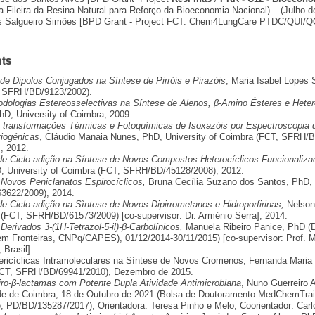
a Fileira da Resina Natural para Reforço da Bioeconomia Nacional) – (Julho 
s Salgueiro Simões [BPD Grant - Project FCT: Chem4LungCare PTDC/QUI/QOR/
ts
de Dipolos Conjugados na Síntese de Pirróis e Pirazóis
, Maria Isabel Lopes 
 SFRH/BD/9123/2002).
dologias Estereosselectivas na Síntese de Alenos, β-Amino Ésteres e Heter
hD, University of Coimbra, 2009.
 transformações Térmicas e Fotoquímicas de Isoxazóis por Espectroscopia 
riogénicas
, Cláudio Manaia Nunes, PhD, University of Coimbra (FCT, SFRH/B
, 2012.
e Ciclo-adição na Síntese de Novos Compostos Heterocíclicos Funcionaliza
, University of Coimbra (FCT, SFRH/BD/45128/2008), 2012.
 Novos Peniclanatos Espirocíclicos,
Bruna Cecília Suzano dos Santos, PhD, 
3622/2009), 2014.
e Ciclo-adição na Sìntese de Novos Dipirrometanos e Hidroporfirinas,
Nelson 
 (FCT, SFRH/BD/61573/2009) [co-supervisor: Dr. Arménio Serra], 2014.
Derivados 3-(1H-Tetrazol-5-il)-β-Carbolínicos,
Manuela Ribeiro Panice, PhD (
em Fronteiras, CNPq/CAPES), 01/12/2014-30/11/2015) [co-supervisor: Prof. Ma
 Brasil].
ricíclicas Intramoleculares na Síntese de Novos Cromenos, Fernanda Maria R
CT, SFRH/BD/69941/2010), Dezembro de 2015.
ro-β-lactamas com Potente Dupla Atividade Antimicrobiana
, Nuno Guerreiro 
de de Coimbra, 18 de Outubro de 2021 (Bolsa de Doutoramento MedChemTra
 PD/BD/135287/2017); Orientadora: Teresa Pinho e Melo; Coorientador: Carl