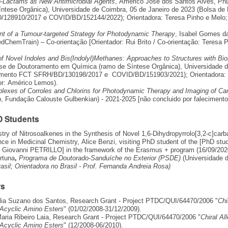
o-Lactams as New Antimicrobial Agents
, Américo José dos Santos Alves, 
íntese Orgânica), Universidade de Coimbra, 05 de Janeiro de 2023 (Bolsa de
128910/2017 e COVID/BD/152144/2022); Orientadora: Teresa Pinho e Melo; 
t of a Tumour-targeted Strategy for Photodynamic Therapy
, Isabel Gomes d
dChemTrain) – Co-orientação [Orientador: Rui Brito / Co-orientação: Teresa 
f Novel Indoles and Bis(Indolyl)Methanes: Approaches to Structures with Biol
se de Doutoramento em Química (ramo de Síntese Orgânica), Universidade d
mento FCT SFRH/BD/130198/2017 e COVID/BD/151903/2021); Orientadora: T
or: Américo Lemos).
lexes of Corroles and Chlorins for Photodynamic Therapy and Imaging of Ca
p, Fundação Calouste Gulbenkian) - 2021-2025 [não concluido por faleciment
D Students
try of Nitrosoalkenes in the Synthesis of Novel 1,6-Dihydropyrrolo[3,2-c]carb
nce in Medicinal Chemistry, Alice Benzi, visiting PhD student of the [PhD stud
: Giovanni PETRILLO] in the framework of the Erasmus + program (16/09/2020
rtuna
,
Programa de Doutorado-Sanduíche no Exterior (PSDE)
(Universidade 
asil; Orientadora no Brasil - Prof. Fernanda Andreia Rosa)
rs
lia Suzano dos Santos, Research Grant - Project PTDC/QUI/64470/2006 "
Chi
 Acyclic Amino Esters
" (01/02/2008-31/12/2009).
aria Ribeiro Laia, Research Grant - Project PTDC/QUI/64470/2006 "
Chiral Al
 Acyclic Amino Esters
" (12/2008-06/2010).