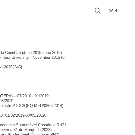
LOGIN
e Coimbra) (June 2015-June 2016).
imbra University - November 2015 to
NI 26382345)
TERA) – 07/2016 - 01/2019
03/2019
o projecto PTDC/QEQ-MED/0262/2014)
8; 01/02/2019-30/05/2019.
economia Sustentável Consórcio RN21
aneiro a 31 de Março de 2023).
mia Sustentável (
Consórcio RN21 -