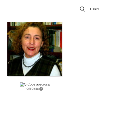
LOGIN
QR Code
?