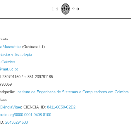
ciada
e Matemática
(Gabinete 4.1)
iências e Tecnologia
e Coimbra
@mat.uc.pt
51 239791150 / + 351 239791185
9793069
estigação:
Instituto de Engenharia de Sistemas e Computadores em Coimbra
tae:
CiênciaVitae
: CIENCIA_ID:
8411-6C50-C2D2
/orcid.org/0000-0001-9408-8100
ID:
26436294600