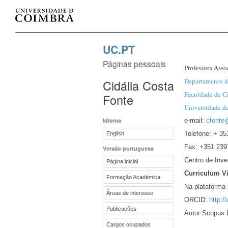
UC.PT
Páginas pessoais
Professora Asso
Departamento d
Cidália Costa
Faculdade de C
Fonte
Universidade d
Idioma
e-mail:
cfonte
Telefone: + 3
English
Fax: +351 23
Versão portuguesa
Centro de Inv
Página inicial
Curriculum Vi
Formação Académica
Na plataforma
Áreas de interesse
ORCID:
http:/
Publicações
Autor Scopus 
Cargos ocupados