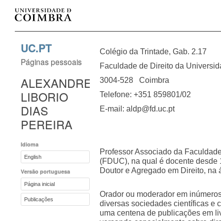
UC.PT
Colégio da Trintade, Gab. 2.17
Páginas pessoais
Faculdade de Direito da Universi
ALEXANDRE
3004-528 Coimbra
LIBORIO
Telefone: +351 859801/02
DIAS
E-mail: aldp@fd.uc.pt
PEREIRA
Idioma
Professor Associado da Faculdade
English
(FDUC), na qual é docente desde 1
Doutor e Agregado em Direito, na 
Versão portuguesa
Página inicial
Orador ou moderador em inúmeros 
Publicações
diversas sociedades científicas e c
uma centena de publicações em livr