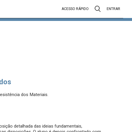
ACESSO RÁPIDO
ENTRAR
dos
esistência dos Materiais.
posição detalhada das ideias fundamentais,
as disposições. O aluno é depois confrontado com