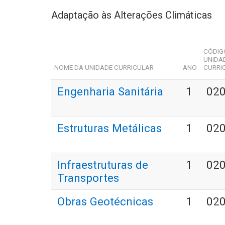
Adaptação às Alterações Climáticas
CÓDIG
UNIDA
NOME DA UNIDADE CURRICULAR
ANO
CURRI
Engenharia Sanitária
1
02
Estruturas Metálicas
1
02
Infraestruturas de
1
02
Transportes
Obras Geotécnicas
1
02