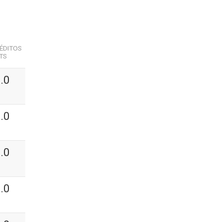
ÉDITOS
TS
.0
.0
.0
.0