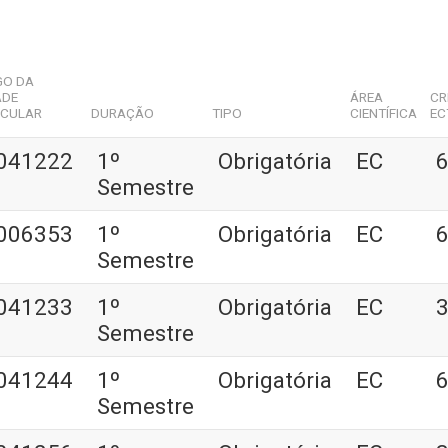
GO DA
ADE
ÁREA
CR
ICULAR
DURAÇÃO
TIPO
CIENTÍFICA
EC
041222
1º
Obrigatória
EC
6
Semestre
006353
1º
Obrigatória
EC
6
Semestre
041233
1º
Obrigatória
EC
3
Semestre
041244
1º
Obrigatória
EC
6
Semestre