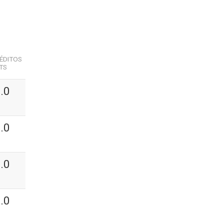
ÉDITOS
TS
.0
.0
.0
.0