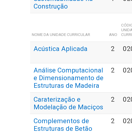
Construção
CÓDI
UNID
NOME DA UNIDADE CURRICULAR
ANO
CURR
Acústica Aplicada
2
02
Análise Computacional
2
02
e Dimensionamento de
Estruturas de Madeira
Caraterização e
2
02
Modelação de Maciços
Complementos de
2
02
Estruturas de Betão