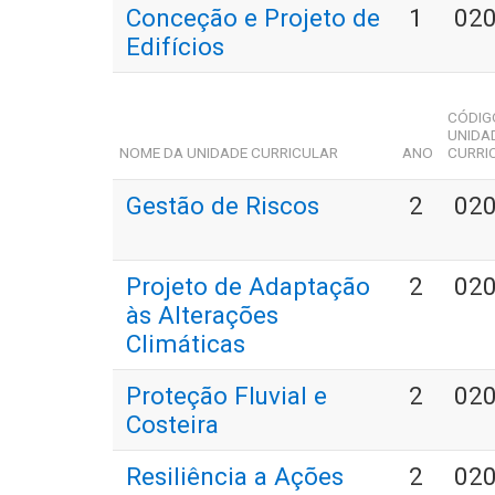
Conceção e Projeto de
1
02
Edifícios
CÓDIG
UNIDA
NOME DA UNIDADE CURRICULAR
ANO
CURRI
Gestão de Riscos
2
02
Projeto de Adaptação
2
02
às Alterações
Climáticas
Proteção Fluvial e
2
02
Costeira
Resiliência a Ações
2
02