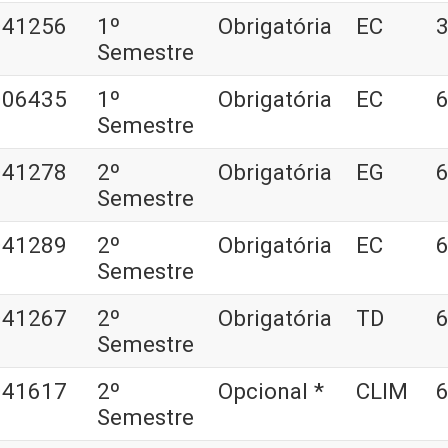
041256
1º
Obrigatória
EC
3
Semestre
006435
1º
Obrigatória
EC
6
Semestre
041278
2º
Obrigatória
EG
6
Semestre
041289
2º
Obrigatória
EC
6
Semestre
041267
2º
Obrigatória
TD
6
Semestre
041617
2º
Opcional *
CLIM
6
Semestre