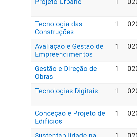
Projeto Urbano
1
02
Tecnologia das
1
02
Construções
Avaliação e Gestão de
1
02
Empreendimentos
Gestão e Direção de
1
02
Obras
Tecnologias Digitais
1
02
Conceção e Projeto de
1
02
Edifícios
Sustentabilidade na
1
02