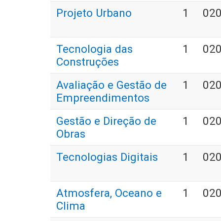
Projeto Urbano
1
02
Tecnologia das
1
02
Construções
Avaliação e Gestão de
1
02
Empreendimentos
Gestão e Direção de
1
02
Obras
Tecnologias Digitais
1
02
Atmosfera, Oceano e
1
02
Clima