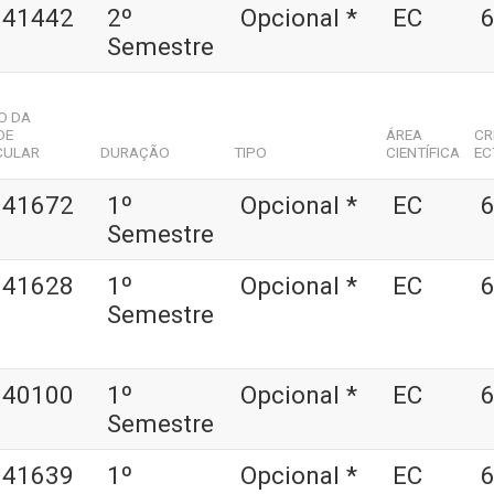
041442
2º
Opcional *
EC
6
Semestre
O DA
DE
ÁREA
CR
CULAR
DURAÇÃO
TIPO
CIENTÍFICA
EC
041672
1º
Opcional *
EC
6
Semestre
041628
1º
Opcional *
EC
6
Semestre
040100
1º
Opcional *
EC
6
Semestre
041639
1º
Opcional *
EC
6