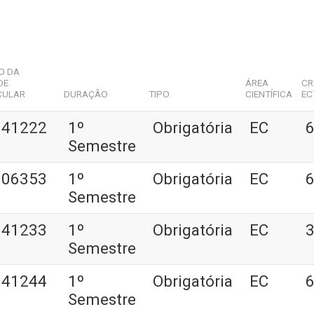
O DA
DE
ÁREA
CR
CULAR
DURAÇÃO
TIPO
CIENTÍFICA
EC
041222
1º
Obrigatória
EC
6
Semestre
006353
1º
Obrigatória
EC
6
Semestre
041233
1º
Obrigatória
EC
3
Semestre
041244
1º
Obrigatória
EC
6
Semestre