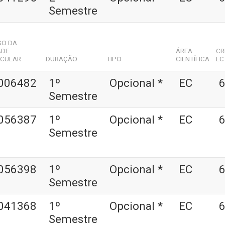
Semestre
GO DA
ADE
ÁREA
CR
ICULAR
DURAÇÃO
TIPO
CIENTÍFICA
EC
006482
1º
Opcional *
EC
6
Semestre
056387
1º
Opcional *
EC
6
Semestre
056398
1º
Opcional *
EC
6
Semestre
041368
1º
Opcional *
EC
6
Semestre