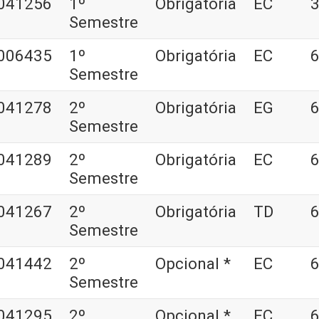
041256
1º
Obrigatória
EC
3
Semestre
006435
1º
Obrigatória
EC
6
Semestre
041278
2º
Obrigatória
EG
6
Semestre
041289
2º
Obrigatória
EC
6
Semestre
041267
2º
Obrigatória
TD
6
Semestre
041442
2º
Opcional *
EC
6
Semestre
041295
2º
Opcional *
EC
6