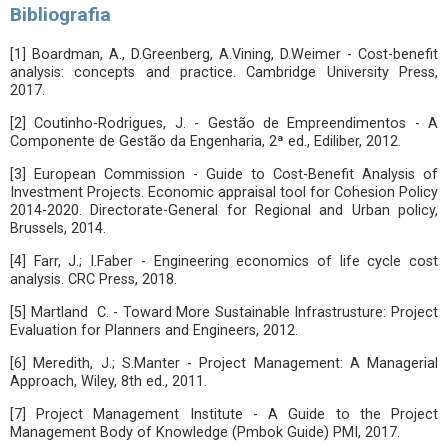
Bibliografia
[1] Boardman, A., D.Greenberg, A.Vining, D.Weimer - Cost-benefit
analysis: concepts and practice. Cambridge University Press,
2017.
[2] Coutinho-Rodrigues, J. - Gestão de Empreendimentos - A
Componente de Gestão da Engenharia, 2ª ed., Ediliber, 2012.
[3] European Commission - Guide to Cost-Benefit Analysis of
Investment Projects. Economic appraisal tool for Cohesion Policy
2014-2020. Directorate-General for Regional and Urban policy,
Brussels, 2014.
[4] Farr, J.; I.Faber - Engineering economics of life cycle cost
analysis. CRC Press, 2018.
[5] Martland C. - Toward More Sustainable Infrastrusture: Project
Evaluation for Planners and Engineers, 2012.
[6] Meredith, J.; S.Manter - Project Management: A Managerial
Approach, Wiley, 8th ed., 2011.
[7] Project Management Institute - A Guide to the Project
Management Body of Knowledge (Pmbok Guide) PMI, 2017.