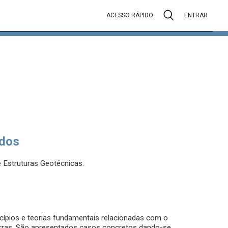
ACESSO RÁPIDO
ENTRAR
dos
e Estruturas Geotécnicas.
cípios e teorias fundamentais relacionadas com o
rras. São apresentados casos concretos dando-se