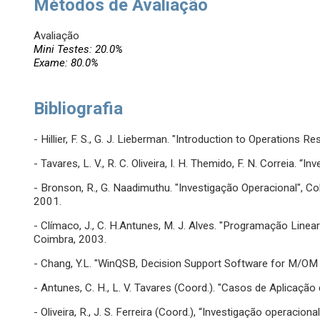
Métodos de Avaliação
Avaliação
Mini Testes: 20.0%
Exame: 80.0%
Bibliografia
- Hillier, F. S., G. J. Lieberman. "Introduction to Operations R
- Tavares, L. V., R. C. Oliveira, I. H. Themido, F. N. Correia. 
- Bronson, R., G. Naadimuthu. "Investigação Operacional", C
2001.
- Clímaco, J., C. H.Antunes, M. J. Alves. "Programação Linea
Coimbra, 2003.
- Chang, Y.L. "WinQSB, Decision Support Software for M/OM (
- Antunes, C. H., L. V. Tavares (Coord.). "Casos de Aplicaçã
- Oliveira, R., J. S. Ferreira (Coord.), “Investigação operaci