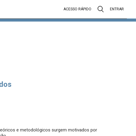
ACESSO RÁPIDO
ENTRAR
dos
s teóricos e metodológicos surgem motivados por
ção.