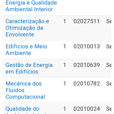
Energia e Qualidade
Ambiental Interior
Caracterização e
1
02027511
Se
Otimização da
Envolvente
Edifícios e Meio
1
02010013
Se
Ambiente
Gestão de Energia
1
02010639
Se
em Edifícios
Mecânica dos
1
02010782
Se
Fluidos
Computacional
Qualidade do
1
02010024
Se