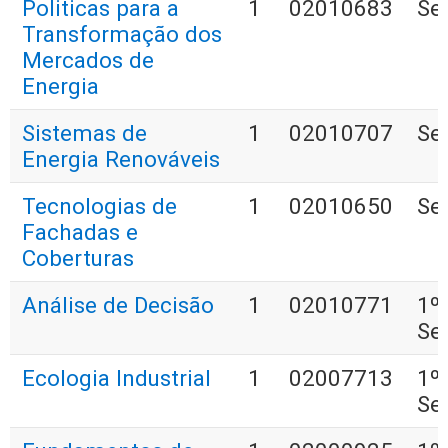
Politicas para a
1
02010683
Se
Transformação dos
Mercados de
Energia
Sistemas de
1
02010707
Se
Energia Renováveis
Tecnologias de
1
02010650
Se
Fachadas e
Coberturas
Análise de Decisão
1
02010771
1º
Se
Ecologia Industrial
1
02007713
1º
Se