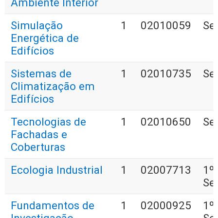
Ambiente Interior
Simulação
1
02010059
Se
Energética de
Edifícios
Sistemas de
1
02010735
Se
Climatização em
Edifícios
Tecnologias de
1
02010650
Se
Fachadas e
Coberturas
Ecologia Industrial
1
02007713
1º
Se
Fundamentos de
1
02000925
1º