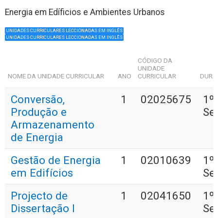
Energia em Edíficios e Ambientes Urbanos
UNIDADES CURRICULARES LECCIONADAS EM INGLÊS
UNIDADES CURRICULARES LECCIONADAS EM INGLÊS
CÓDIGO DA
UNIDADE
NOME DA UNIDADE CURRICULAR
ANO
CURRICULAR
DURA
Conversão,
1
02025675
1º
Produção e
Se
Armazenamento
de Energia
Gestão de Energia
1
02010639
1º
em Edifícios
Se
Projecto de
1
02041650
1º
Dissertação I
Se