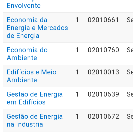
Envolvente
Economia da
1
02010661
Se
Energia e Mercados
de Energia
Economia do
1
02010760
Se
Ambiente
Edifícios e Meio
1
02010013
Se
Ambiente
Gestão de Energia
1
02010639
Se
em Edifícios
Gestão de Energia
1
02010672
Se
na Industria