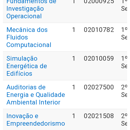
Fundamentos de
1
02000925
1º
Investigação
Se
Operacional
Mecânica dos
1
02010782
1º
Fluidos
Se
Computacional
Simulação
1
02010059
1º
Energética de
Se
Edifícios
Auditorias de
1
02027500
2º
Energia e Qualidade
Se
Ambiental Interior
Inovação e
1
02021508
2º
Empreendedorismo
Se