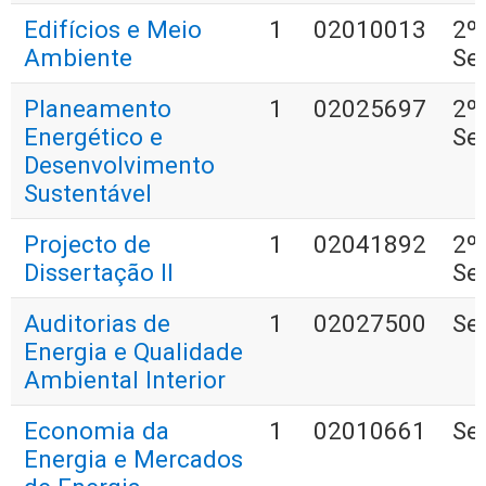
Edifícios e Meio
1
02010013
2º
Ambiente
Se
Planeamento
1
02025697
2º
Energético e
Se
Desenvolvimento
Sustentável
Projecto de
1
02041892
2º
Dissertação II
Se
Auditorias de
1
02027500
Se
Energia e Qualidade
Ambiental Interior
Economia da
1
02010661
Se
Energia e Mercados