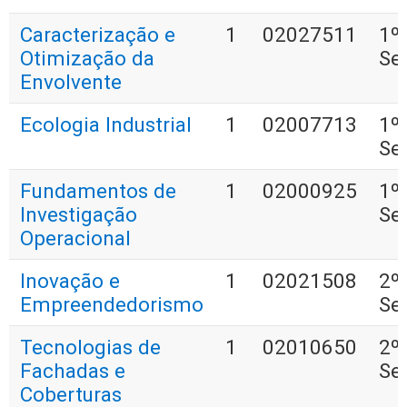
Caracterização e
1
02027511
1º
Otimização da
Se
Envolvente
Ecologia Industrial
1
02007713
1º
Se
Fundamentos de
1
02000925
1º
Investigação
Se
Operacional
Inovação e
1
02021508
2º
Empreendedorismo
Se
Tecnologias de
1
02010650
2º
Fachadas e
Se
Coberturas