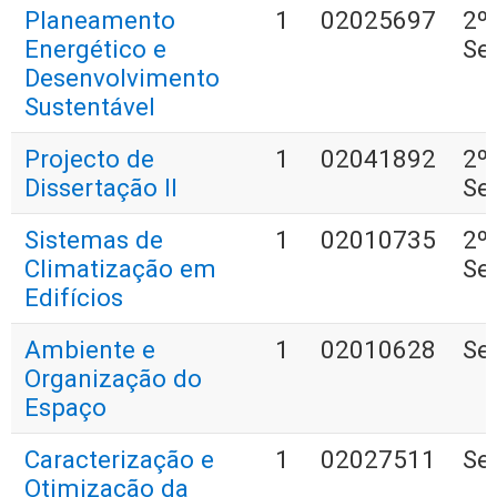
Planeamento
1
02025697
2º
Energético e
Se
Desenvolvimento
Sustentável
Projecto de
1
02041892
2º
Dissertação II
Se
Sistemas de
1
02010735
2º
Climatização em
Se
Edifícios
Ambiente e
1
02010628
Se
Organização do
Espaço
Caracterização e
1
02027511
Se
Otimização da