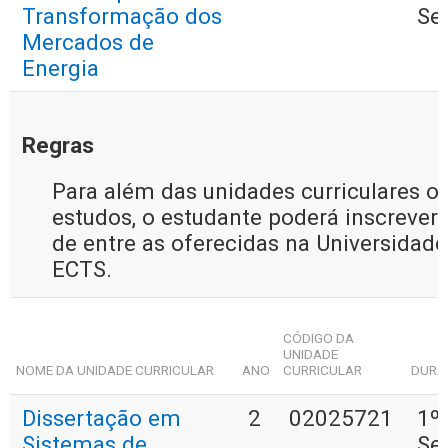
Transformação dos
Se
Mercados de
Energia
Regras
Para além das unidades curriculares op
estudos, o estudante poderá inscrever-
de entre as oferecidas na Universidad
ECTS.
CÓDIGO DA
UNIDADE
NOME DA UNIDADE CURRICULAR
ANO
CURRICULAR
DURA
Dissertação em
2
02025721
1º
Sistemas de
Se