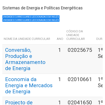
Sistemas de Energia e Políticas Energéticas
UNIDADES CURRICULARES LECCIONADAS EM INGLÊS
UNIDADES CURRICULARES LECCIONADAS EM INGLÊS
CÓDIGO DA
UNIDADE
NOME DA UNIDADE CURRICULAR
ANO
CURRICULAR
DURA
Conversão,
1
02025675
1º
Produção e
Se
Armazenamento
de Energia
Economia da
1
02010661
1º
Energia e Mercados
Se
de Energia
Projecto de
1
02041650
1º