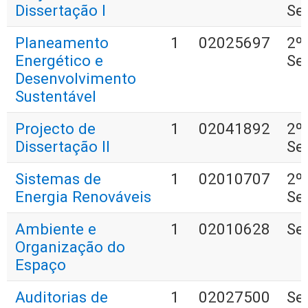
Dissertação I
Se
Planeamento
1
02025697
2º
Energético e
Se
Desenvolvimento
Sustentável
Projecto de
1
02041892
2º
Dissertação II
Se
Sistemas de
1
02010707
2º
Energia Renováveis
Se
Ambiente e
1
02010628
Se
Organização do
Espaço
Auditorias de
1
02027500
Se