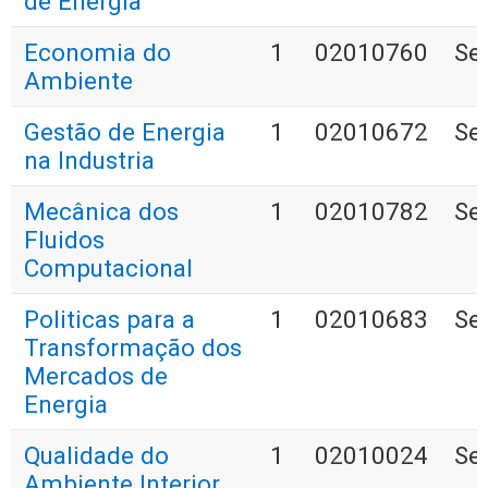
de Energia
Economia do
1
02010760
Se
Ambiente
Gestão de Energia
1
02010672
Se
na Industria
Mecânica dos
1
02010782
Se
Fluidos
Computacional
Politicas para a
1
02010683
Se
Transformação dos
Mercados de
Energia
Qualidade do
1
02010024
Se
Ambiente Interior