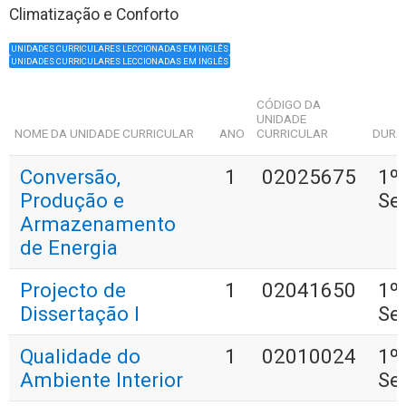
Climatização e Conforto
UNIDADES CURRICULARES LECCIONADAS EM INGLÊS
UNIDADES CURRICULARES LECCIONADAS EM INGLÊS
CÓDIGO DA
UNIDADE
NOME DA UNIDADE CURRICULAR
ANO
CURRICULAR
DURA
Conversão,
1
02025675
1º
Produção e
Se
Armazenamento
de Energia
Projecto de
1
02041650
1º
Dissertação I
Se
Qualidade do
1
02010024
1º
Ambiente Interior
Se