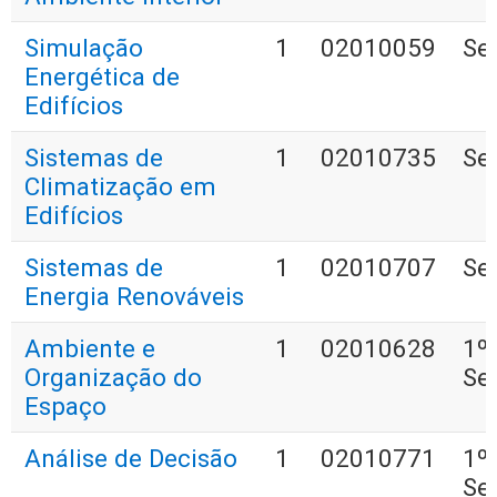
Simulação
1
02010059
Se
Energética de
Edifícios
Sistemas de
1
02010735
Se
Climatização em
Edifícios
Sistemas de
1
02010707
Se
Energia Renováveis
Ambiente e
1
02010628
1º
Organização do
Se
Espaço
Análise de Decisão
1
02010771
1º
Se