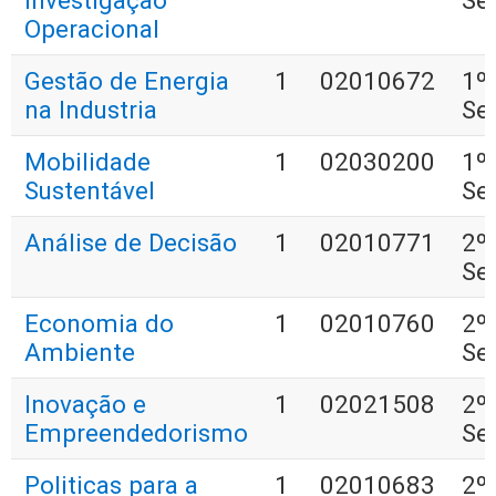
Investigação
Se
Operacional
Gestão de Energia
1
02010672
1º
na Industria
Se
Mobilidade
1
02030200
1º
Sustentável
Se
Análise de Decisão
1
02010771
2º
Se
Economia do
1
02010760
2º
Ambiente
Se
Inovação e
1
02021508
2º
Empreendedorismo
Se
Politicas para a
1
02010683
2º