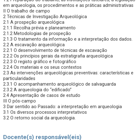
em arqueologia, os procedimentos e as práticas administrativas
II O trabalho de campo
2 Técnicas de Investigação Arqueológica
2.1 A prospeção arqueológica
2.1.1 Recolha prévia e planeamento
2.1.2 Metodologias de prospeção
2.1.3 O tratamento da informação e a interpretação dos dados.
2.2 A escavação arqueológica
2.2.1 O desenvolvimento de técnicas de escavação
2.2.2 Os princípios gerais da estratigrafia arqueológica
2.2.3 O registo gráfico e fotográfico
2.2.4 Os materiais e os seus contextos
2.3 As intervenções arqueológicas preventivas: características e
particularidades
2.3.1 O acompanhamento arqueológico de salvaguarda
2.3.2 A arqueologia do “edificado”
2.4 Apresentação de casos de estudo
III O pós-campo
3 Dar sentido ao Passado: a interpretação em arqueologia
3.1 Os diversos processos interpretativos
3.2 O retorno social da arqueologia.
Docente(s) responsável(eis)