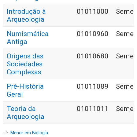
Introdução à
01011000
Semest
Arqueologia
Numismática
01010960
Semest
Antiga
Origens das
01010680
Semest
Sociedades
Complexas
Pré-História
01011089
Semest
Geral
Teoria da
01011011
Semest
Arqueologia
Menor em Biologia