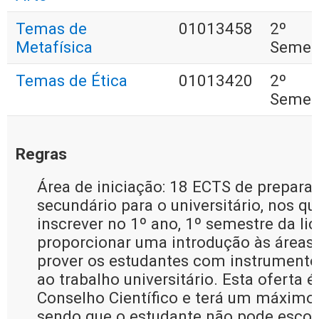
Temas de
01013458
2º
Metafísica
Semes
Temas de Ética
01013420
2º
Semes
Regras
Área de iniciação: 18 ECTS de prepara
secundário para o universitário, nos q
inscrever no 1º ano, 1º semestre da lic
proporcionar uma introdução às áreas 
prover os estudantes com instrumentos
ao trabalho universitário. Esta oferta 
Conselho Científico e terá um máximo 
sendo que o estudante não pode escol