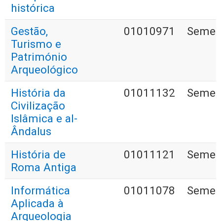
histórica
Gestão,
01010971
Semest
Turismo e
Património
Arqueológico
História da
01011132
Semest
Civilização
Islâmica e al-
Ândalus
História de
01011121
Semest
Roma Antiga
Informática
01011078
Semest
Aplicada à
Arqueologia