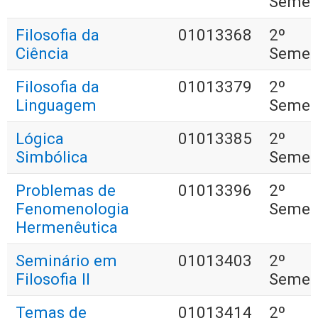
Semes
Filosofia da
01013368
2º
Ciência
Semes
Filosofia da
01013379
2º
Linguagem
Semes
Lógica
01013385
2º
Simbólica
Semes
Problemas de
01013396
2º
Fenomenologia
Semes
Hermenêutica
Seminário em
01013403
2º
Filosofia II
Semes
Temas de
01013414
2º