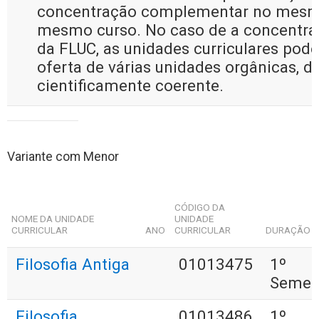
concentração complementar no mesm
mesmo curso. No caso de a concentra
da FLUC, as unidades curriculares pode
oferta de várias unidades orgânicas, d
cientificamente coerente.
Variante com Menor
CÓDIGO DA
NOME DA UNIDADE
UNIDADE
CURRICULAR
ANO
CURRICULAR
DURAÇÃO
Filosofia Antiga
01013475
1º
Semes
Filosofia
01013486
1º