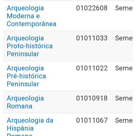
Arqueologia
01022608
Semest
Moderna e
Contemporânea
Arqueologia
01011033
Semest
Proto-histórica
Peninsular
Arqueologia
01011022
Semest
Pré-histórica
Peninsular
Arqueologia
01010918
Semest
Romana
Arqueologia da
01011067
Semest
Hispânia