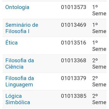
Ontologia
01013573
1º
Semes
Seminário de
01013469
1º
Filosofia I
Semes
Ética
01013516
1º
Semes
Filosofia da
01013368
2º
Ciência
Semes
Filosofia da
01013379
2º
Linguagem
Semes
Lógica
01013385
2º
Simbólica
Semes