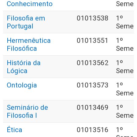
Conhecimento
Semes
Filosofia em
01013538
1º
Portugal
Semes
Hermenêutica
01013551
1º
Filosófica
Semes
História da
01013562
1º
Lógica
Semes
Ontologia
01013573
1º
Semes
Seminário de
01013469
1º
Filosofia I
Semes
Ética
01013516
1º