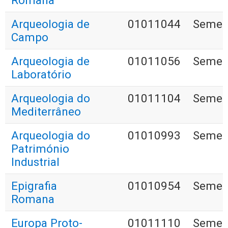
Romana
Arqueologia de
01011044
Semest
Campo
Arqueologia de
01011056
Semest
Laboratório
Arqueologia do
01011104
Semest
Mediterrâneo
Arqueologia do
01010993
Semest
Património
Industrial
Epigrafia
01010954
Semest
Romana
Europa Proto-
01011110
Semest