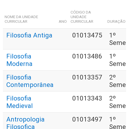
CÓDIGO DA
NOME DA UNIDADE
UNIDADE
CURRICULAR
ANO
CURRICULAR
DURAÇÃO
Filosofia Antiga
01013475
1º
Semes
Filosofia
01013486
1º
Moderna
Semes
Filosofia
01013357
2º
Contemporânea
Semes
Filosofia
01013343
2º
Medieval
Semes
Antropologia
01013497
1º
Filosofica
Semes