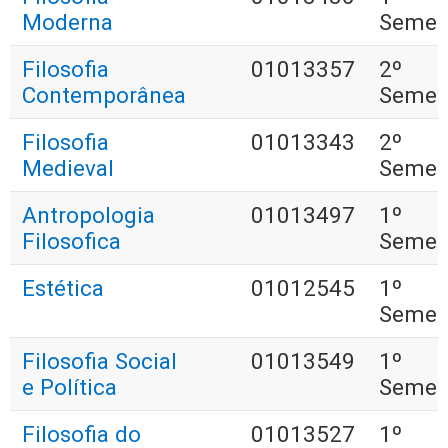
Moderna
Semes
Filosofia
01013357
2º
Contemporânea
Semes
Filosofia
01013343
2º
Medieval
Semes
Antropologia
01013497
1º
Filosofica
Semes
Estética
01012545
1º
Semes
Filosofia Social
01013549
1º
e Política
Semes
Filosofia do
01013527
1º