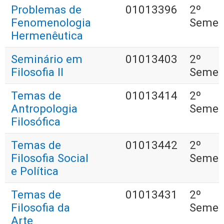
Problemas de
01013396
2º
Fenomenologia
Semes
Hermenêutica
Seminário em
01013403
2º
Filosofia II
Semes
Temas de
01013414
2º
Antropologia
Semes
Filosófica
Temas de
01013442
2º
Filosofia Social
Semes
e Política
Temas de
01013431
2º
Filosofia da
Semes
Arte