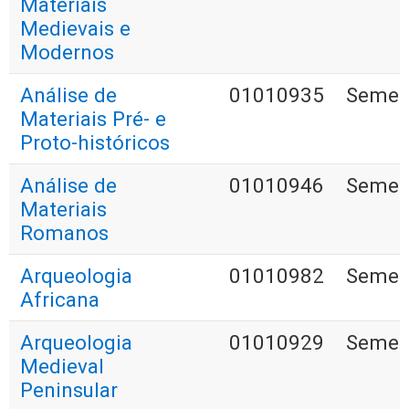
Materiais
Medievais e
Modernos
Análise de
01010935
Semest
Materiais Pré- e
Proto-históricos
Análise de
01010946
Semest
Materiais
Romanos
Arqueologia
01010982
Semest
Africana
Arqueologia
01010929
Semest
Medieval
Peninsular