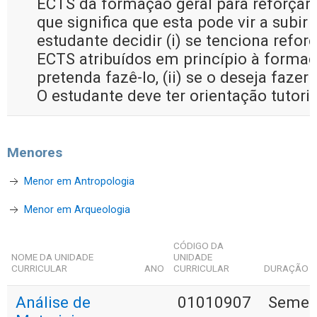
ECTS da formação geral para reforçar 
que significa que esta pode vir a subi
estudante decidir (i) se tenciona refo
ECTS atribuídos em princípio à formaç
pretenda fazê-lo, (ii) se o deseja fazer
O estudante deve ter orientação tutoria
Menores
Menor em Antropologia
Menor em Arqueologia
CÓDIGO DA
NOME DA UNIDADE
UNIDADE
CURRICULAR
ANO
CURRICULAR
DURAÇÃO
Análise de
01010907
Semest