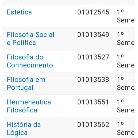
Estética
01012545
1º
Semes
Filosofia Social
01013549
1º
e Política
Semes
Filosofia do
01013527
1º
Conhecimento
Semes
Filosofia em
01013538
1º
Portugal
Semes
Hermenêutica
01013551
1º
Filosófica
Semes
História da
01013562
1º
Lógica
Semes