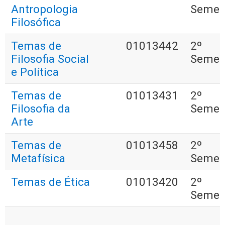
Antropologia
Semes
Filosófica
Temas de
01013442
2º
Filosofia Social
Semes
e Política
Temas de
01013431
2º
Filosofia da
Semes
Arte
Temas de
01013458
2º
Metafísica
Semes
Temas de Ética
01013420
2º
Semes