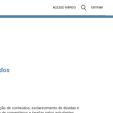
ACESSO RÁPIDO
ENTRAR
dos
tação de conteúdos, esclarecimento de dúvidas e
e de comentários e tarefas pelos estudantes.