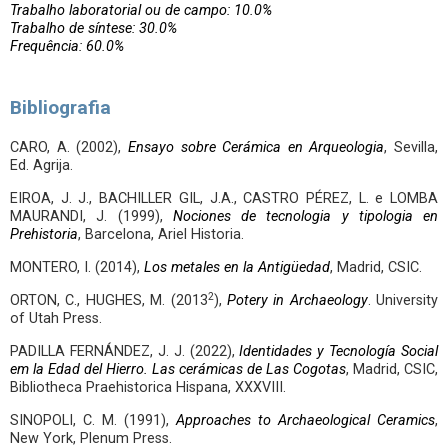
Trabalho laboratorial ou de campo: 10.0%
Trabalho de síntese: 30.0%
Frequência: 60.0%
Bibliografia
CARO, A. (2002),
Ensayo sobre Cerámica en Arqueologia
, Sevilla,
Ed. Agrija.
EIROA, J. J., BACHILLER GIL, J.A., CASTRO PÉREZ, L. e LOMBA
MAURANDI, J. (1999),
Nociones de tecnologia y tipologia en
Prehistoria
, Barcelona, Ariel Historia.
MONTERO, I. (2014),
Los metales en la Antigüedad
, Madrid, CSIC.
2
ORTON, C., HUGHES, M. (2013
),
Potery in Archaeology
. University
of Utah Press.
PADILLA FERNÁNDEZ, J. J. (2022),
Identidades y Tecnología Social
em la Edad del Hierro. Las cerámicas de Las Cogotas
, Madrid, CSIC,
Bibliotheca Praehistorica Hispana, XXXVIII.
SINOPOLI, C. M. (1991),
Approaches to Archaeological Ceramics
,
New York, Plenum Press.