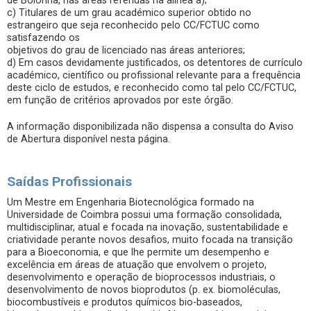
de Bolonha, nas áreas referidas na alínea a);
c) Titulares de um grau académico superior obtido no
estrangeiro que seja reconhecido pelo CC/FCTUC como
satisfazendo os
objetivos do grau de licenciado nas áreas anteriores;
d) Em casos devidamente justificados, os detentores de currículo
académico, científico ou profissional relevante para a frequência
deste ciclo de estudos, e reconhecido como tal pelo CC/FCTUC,
em função de critérios aprovados por este órgão.
A informação disponibilizada não dispensa a consulta do Aviso
de Abertura disponível nesta página.
Saídas Profissionais
Um Mestre em Engenharia Biotecnológica formado na
Universidade de Coimbra possui uma formação consolidada,
multidisciplinar, atual e focada na inovação, sustentabilidade e
criatividade perante novos desafios, muito focada na transição
para a Bioeconomia, e que lhe permite um desempenho e
excelência em áreas de atuação que envolvem o projeto,
desenvolvimento e operação de bioprocessos industriais, o
desenvolvimento de novos bioprodutos (p. ex. biomoléculas,
biocombustíveis e produtos químicos bio-baseados,