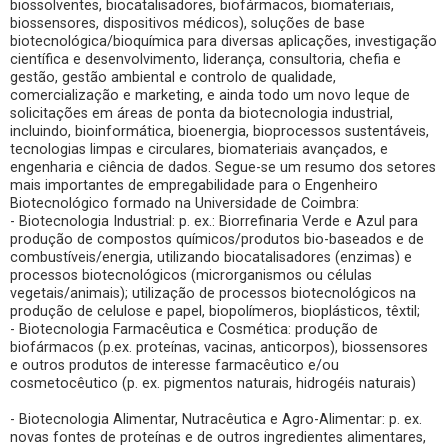
biossolventes, biocatalisadores, biofármacos, biomateriais,
biossensores, dispositivos médicos), soluções de base
biotecnológica/bioquímica para diversas aplicações, investigação
científica e desenvolvimento, liderança, consultoria, chefia e
gestão, gestão ambiental e controlo de qualidade,
comercialização e marketing, e ainda todo um novo leque de
solicitações em áreas de ponta da biotecnologia industrial,
incluindo, bioinformática, bioenergia, bioprocessos sustentáveis,
tecnologias limpas e circulares, biomateriais avançados, e
engenharia e ciência de dados. Segue-se um resumo dos setores
mais importantes de empregabilidade para o Engenheiro
Biotecnológico formado na Universidade de Coimbra:
- Biotecnologia Industrial: p. ex.: Biorrefinaria Verde e Azul para
produção de compostos químicos/produtos bio-baseados e de
combustíveis/energia, utilizando biocatalisadores (enzimas) e
processos biotecnológicos (microrganismos ou células
vegetais/animais); utilização de processos biotecnológicos na
produção de celulose e papel, biopolímeros, bioplásticos, têxtil;
- Biotecnologia Farmacêutica e Cosmética: produção de
biofármacos (p.ex. proteínas, vacinas, anticorpos), biossensores
e outros produtos de interesse farmacêutico e/ou
cosmetocêutico (p. ex. pigmentos naturais, hidrogéis naturais)
- Biotecnologia Alimentar, Nutracêutica e Agro-Alimentar: p. ex.
novas fontes de proteínas e de outros ingredientes alimentares,