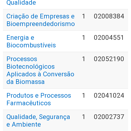
Qualidade
Criação de Empresas e
1
02008384
Bioempreendedorismo
Energia e
1
02004551
Biocombustíveis
Processos
1
02052190
Biotecnológicos
Aplicados à Conversão
da Biomassa
Produtos e Processos
1
02041024
Farmacêuticos
Qualidade, Segurança
1
02002737
e Ambiente