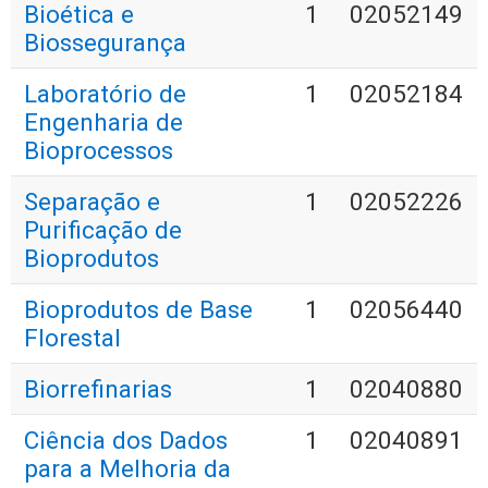
Bioética e
1
02052149
Biossegurança
Laboratório de
1
02052184
Engenharia de
Bioprocessos
Separação e
1
02052226
Purificação de
Bioprodutos
Bioprodutos de Base
1
02056440
Florestal
Biorrefinarias
1
02040880
Ciência dos Dados
1
02040891
para a Melhoria da