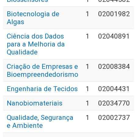
Biotecnologia de
1
02001982
Algas
Ciência dos Dados
1
02040891
para a Melhoria da
Qualidade
Criação de Empresas e
1
02008384
Bioempreendedorismo
Engenharia de Tecidos
1
02004431
Nanobiomateriais
1
02034770
Qualidade, Segurança
1
02002737
e Ambiente