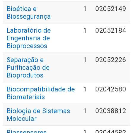
Bioética e
1
02052149
Biossegurança
Laboratório de
1
02052184
Engenharia de
Bioprocessos
Separação e
1
02052226
Purificação de
Bioprodutos
Biocompatibilidade de
1
02042580
Biomateriais
Biologia de Sistemas
1
02038812
Molecular
Biossensores
1
02044582