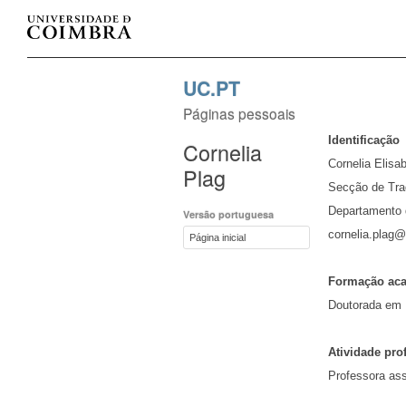
UC.PT
Páginas pessoais
Identificação
Cornelia
Cornelia Elisa
Plag
Secção de Tr
Departamento d
Versão portuguesa
cornelia.plag@f
Página inicial
Formação ac
Doutorada em 
Atividade pro
Professora as