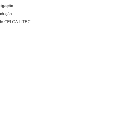
tigação
adução
 do CELGA-ILTEC