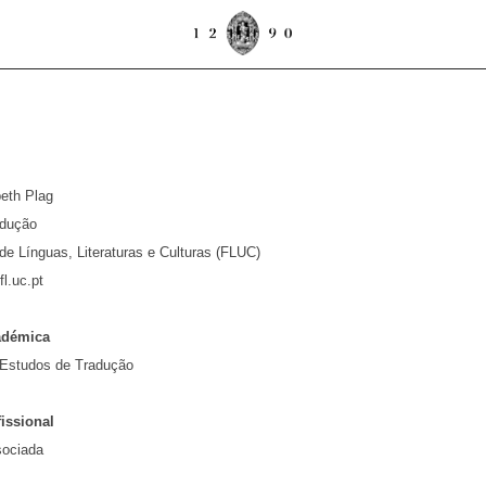
beth Plag
adução
e Línguas, Literaturas e Culturas (FLUC)
l.uc.pt
adémica
Estudos de Tradução
fissional
sociada