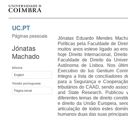
UC.PT
Páginas pessoais
Jónatas Eduardo Mendes Machad
Políticas pela Faculdade de Dire
Jónatas
muitos anos esteve ligado ao ensi
Machado
hoje Direito Internacional, Direi
Faculdade de Direito da Unive
Autónoma de Lisboa. Nos últim
Idioma
Executivo do Ius Gentium Conim
English
Integra a lista de conciliadores
para a Segurança e Cooperação 
Versão portuguesa
tributários do CAAD, sendo asso
Página inicial
and State Research. Publicou vá
diferentes temas de direito constitu
e direito da União Europeia, sen
articulação de todos estes domín
humanos duas das suas principais