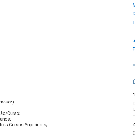
M
R
T
S
P
rnauc/):
D
D
ção/Curso;
 anos;
tros Cursos Superiores;
D