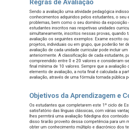
Regras de Avaliação
Sendo a avaliação uma atividade pedagógica indisso
conhecimentos adquiridos pelos estudantes, o seu esp
problemas, bem como o seu domínio da exposição es
estudantes inscritos nas respetivas unidades curricu
simultaneamente, inscritos nessas provas, quando t
avaliação os seguintes exemplos: Exame escrito ou 
projetos, individuais ou em grupo, que poderão ter d
avaliação de cada unidade curricular pode incluir u
anteriormente. A classificação de cada estudante, pa
compreendido entre 0 e 20 valores e consideram-se
final mínima de 10 valores. Sempre que a avaliaçã
elemento de avaliação, a nota final é calculada a pa
avaliação, através de uma fórmula tornada pública pel
Objetivos da Aprendizagem e C
Os estudantes que completarem este 1º ciclo de E
satisfatório das línguas clássicas, com várias vanta
lhes permtirá uma avaliação fidedigna dos conteúdos 
disso tirarão proveito dessa competência para um m
obter um conhecimento múltiplo e diacrónico dos tem