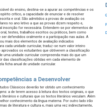
ciável do ensino, destina-se a apurar as competências e os
írito crítico, a capacidade de enunciar e de resolver
G
crita e oral. São admitidos a provas de avaliação os
lares no ano letivo a que as provas dizem respeito e,
P
al inscrição for necessária. Entendem-se por elementos de
oral, testes, trabalhos escritos ou práticos, bem como
D
e ser defendidos oralmente e a participação nas aulas. A
m ou mais dos elementos de avaliação indicados
ra cada unidade curricular, traduz-se num valor inteiro
 aprovados os estudantes que obtiverem a classificação
o de uma unidade curricular compreenda mais do que um
rtir das classificações obtidas em cada elemento de
a ficha anual de unidade curricular.
ompetências a Desenvolver
studos Clássicos deverão ter obtido um conhecimento
gens: a de terem acesso à leitura dos textos originais, o que
literários e culturais que os textos literários veiculam. Além
elhor conhecimento da língua materna. Por outro lado irão
as de literatura e cultura e, mais uma vez indirectamente,