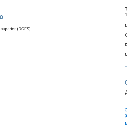
1
so
superior (DGES):
Q
C
(
M