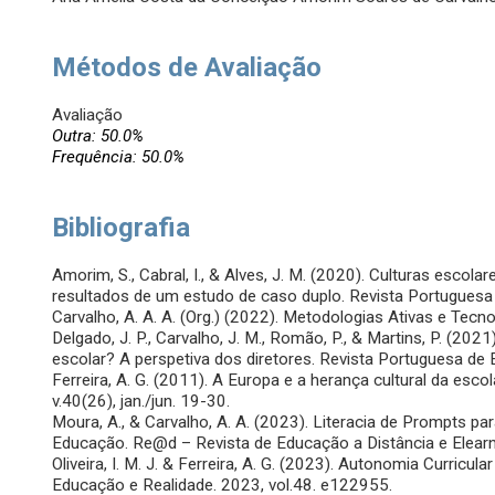
Métodos de Avaliação
Avaliação
Outra: 50.0%
Frequência: 50.0%
Bibliografia
Amorim, S., Cabral, I., & Alves, J. M. (2020). Culturas escola
resultados de um estudo de caso duplo. Revista Portuguesa 
Carvalho, A. A. A. (Org.) (2022). Metodologias Ativas e Tec
Delgado, J. P., Carvalho, J. M., Romão, P., & Martins, P. (2
escolar? A perspetiva dos diretores. Revista Portuguesa de 
Ferreira, A. G. (2011). A Europa e a herança cultural da es
v.40(26), jan./jun. 19-30.
Moura, A., & Carvalho, A. A. (2023). Literacia de Prompts para
Educação. Re@d – Revista de Educação a Distância e Elearni
Oliveira, I. M. J. & Ferreira, A. G. (2023). Autonomia Curric
Educação e Realidade. 2023, vol.48. e122955.