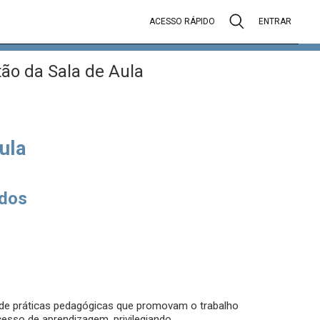
ACESSO RÁPIDO
ENTRAR
tão da Sala de Aula
ula
dos
o de práticas pedagógicas que promovam o trabalho
esso de aprendizagem, privilegiando