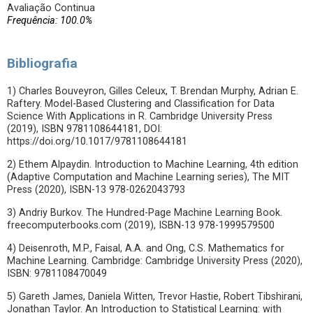
Avaliação Continua
Frequência: 100.0%
Bibliografia
1) Charles Bouveyron, Gilles Celeux, T. Brendan Murphy, Adrian E.
Raftery. Model-Based Clustering and Classification for Data
Science With Applications in R. Cambridge University Press
(2019), ISBN 9781108644181, DOI:
https://doi.org/10.1017/9781108644181
2) Ethem Alpaydin. Introduction to Machine Learning, 4th edition
(Adaptive Computation and Machine Learning series), The MIT
Press (2020), ISBN-13 978-0262043793
3) Andriy Burkov. The Hundred-Page Machine Learning Book.
freecomputerbooks.com (2019), ISBN-13 978-1999579500
4) Deisenroth, M.P., Faisal, A.A. and Ong, C.S. Mathematics for
Machine Learning. Cambridge: Cambridge University Press (2020),
ISBN: 9781108470049
5) Gareth James, Daniela Witten, Trevor Hastie, Robert Tibshirani,
Jonathan Taylor. An Introduction to Statistical Learning: with