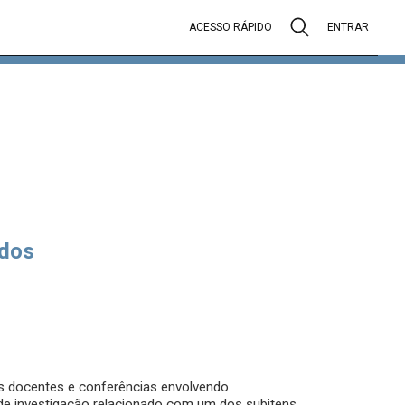
ACESSO RÁPIDO
ENTRAR
dos
os docentes e conferências envolvendo
o de investigação relacionado com um dos subitens