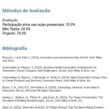
Métodos de Avaliação
Avaliação
Participação ativa nas aulas presenciais: 10.0%
Mini Testes: 20.0%
Projecto: 70.0%
Bibliografia
Bessant, J. and Tidd, J. (2015), Innovation and entrepreneurship, 3rd ed. John Wiley
and Sons.
Osterwalder, A.
Pigneur, Y. (2010), Business Model Generation: A Handbook For
Visionaries, Game Changers, And Challengers, 1st ed. John Wiley & Sons, Inc.
Osterwalder, A.
Pigneur, Y.
Bernarda, G. Smith, A. (2014), Value Proposition Design: How
to Create Products and Services Customers Want, John Wiley & Sons, Inc.
Byers, T. H., Dorf, R.C. and Nelson, A. (2018), Technology Ventures: From Idea to
Enterprise, 5th ed., McGraw-Hill Higher Education.
Keeley, L., Walters, H., Pikkel, R., and Quinn, B. (2013), Ten Types of Innovation: The
Discipline of Building Breakthroughs, 1st ed. John Wiley & Sons, Inc.
Kleon, A. (2012), Steal Like an Artist: 10 Things Nobody Told You About Being Creative,