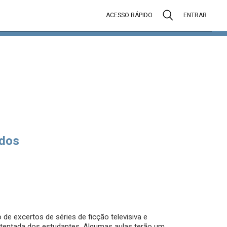
ACESSO RÁPIDO
ENTRAR
dos
 de excertos de séries de ficção televisiva e
stentada dos estudantes. Algumas aulas terão um