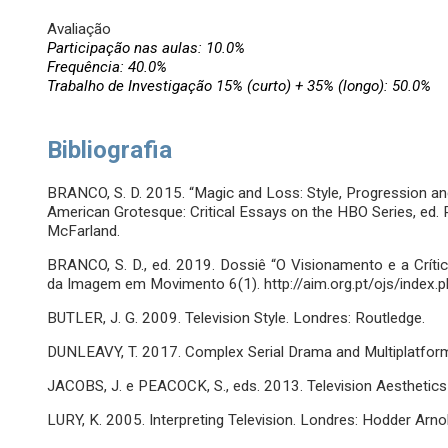
Avaliação
Participação nas aulas: 10.0%
Frequência: 40.0%
Trabalho de Investigação 15% (curto) + 35% (longo): 50.0%
Bibliografia
BRANCO, S. D. 2015. “Magic and Loss: Style, Progression and t
American Grotesque: Critical Essays on the HBO Series, ed. P
McFarland.
BRANCO, S. D., ed. 2019. Dossiê “O Visionamento e a Crítica
da Imagem em Movimento 6(1). http://aim.org.pt/ojs/index.p
BUTLER, J. G. 2009. Television Style. Londres: Routledge.
DUNLEAVY, T. 2017. Complex Serial Drama and Multiplatform 
JACOBS, J. e PEACOCK, S., eds. 2013. Television Aesthetics
LURY, K. 2005. Interpreting Television. Londres: Hodder Arno