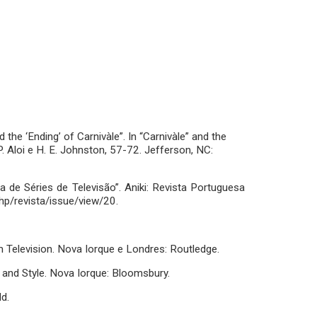
he ‘Ending’ of Carnivàle”. In “Carnivàle” and the
. Aloi e H. E. Johnston, 57-72. Jefferson, NC:
 de Séries de Televisão”. Aniki: Revista Portuguesa
hp/revista/issue/view/20.
Television. Nova Iorque e Londres: Routledge.
 and Style. Nova Iorque: Bloomsbury.
ld.