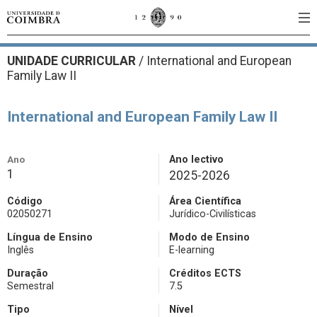
UNIDADE CURRICULAR
/
International and European
Family Law II
International and European Family Law II
Ano
Ano lectivo
1
2025-2026
Código
Área Científica
02050271
Jurídico-Civilísticas
Língua de Ensino
Modo de Ensino
Inglês
E-learning
Duração
Créditos ECTS
Semestral
7.5
Tipo
Nível