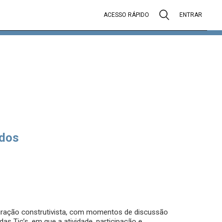
ACESSO RÁPIDO
ENTRAR
dos
ração construtivista, com momentos de discussão
das Tic’s, em que a atividade, participação e