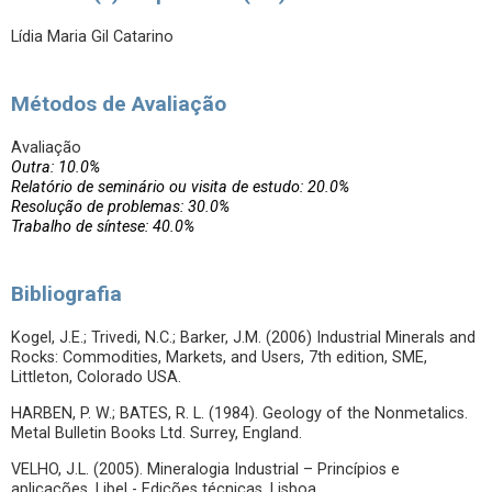
Lídia Maria Gil Catarino
Métodos de Avaliação
Avaliação
Outra: 10.0%
Relatório de seminário ou visita de estudo: 20.0%
Resolução de problemas: 30.0%
Trabalho de síntese: 40.0%
Bibliografia
Kogel, J.E.; Trivedi, N.C.; Barker, J.M. (2006) Industrial Minerals and
Rocks: Commodities, Markets, and Users, 7th edition, SME,
Littleton, Colorado USA.
HARBEN, P. W.; BATES, R. L. (1984). Geology of the Nonmetalics.
Metal Bulletin Books Ltd. Surrey, England.
VELHO, J.L. (2005). Mineralogia Industrial – Princípios e
aplicações. Libel - Edições técnicas, Lisboa.