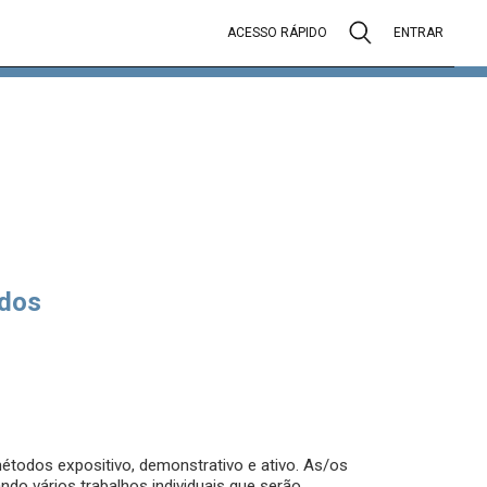
ACESSO RÁPIDO
ENTRAR
dos
métodos expositivo, demonstrativo e ativo. As/os
do vários trabalhos individuais que serão