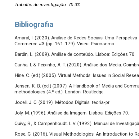
Trabalho de investigação: 70.0%
Bibliografia
Amaral, I. (2020). Análise de Redes Sociais: Uma Perspetiva 
Commerce #3 (pp. 161-179). Viseu: Psicosoma
Bardin, L. (2009). Análise de conteúdo. Lisboa: Edições 70
Cunha, I. & Peixinho, A. T. (2020). Análise dos Media. Coim
Hine. C. (ed.) (2005). Virtual Methods: Issues in Social Resea
Jensen, K. B. (ed.) (2007). A Handbook of Media and Commun
methodologies (4.ª ed.). London: Routledge.
Joceli, J. O. (2019). Métodos Digitais: teoria-pr
Joly, M. (1996). Análise da Imagem. Lisboa: Edições 70.
Quivy, R., & Campenhoudt, L.V. (1992). Manual de Investigaçã
Rose, G. (2016). Visual Methodologies: An Introduction to R