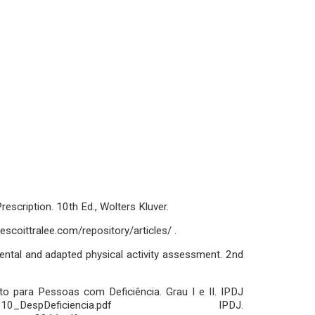
scription. 10th Ed., Wolters Kluver.
escoittralee.com/repository/articles/ .
mental and adapted physical activity assessment. 2nd
o para Pessoas com Deficiência. Grau I e II. IPDJ
GrauII/GrauII_10_DespDeficiencia.pdf IPDJ.