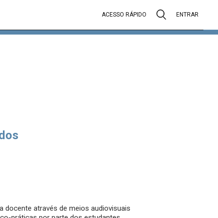
ACESSO RÁPIDO
ENTRAR
dos
a docente através de meios audiovisuais
rico-práticas por parte dos estudantes.