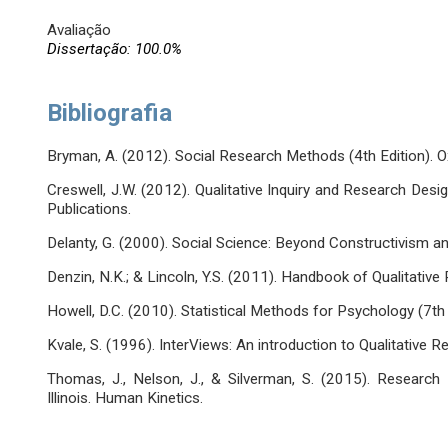
Avaliação
Dissertação: 100.0%
Bibliografia
Bryman, A. (2012). Social Research Methods (4th Edition). O
Creswell, J.W. (2012). Qualitative Inquiry and Research D
Publications.
Delanty, G. (2000). Social Science: Beyond Constructivism a
Denzin, N.K.; & Lincoln, Y.S. (2011). Handbook of Qualitativ
Howell, D.C. (2010). Statistical Methods for Psychology (7t
Kvale, S. (1996). InterViews: An introduction to Qualitative 
Thomas, J., Nelson, J., & Silverman, S. (2015). Research 
Illinois. Human Kinetics.