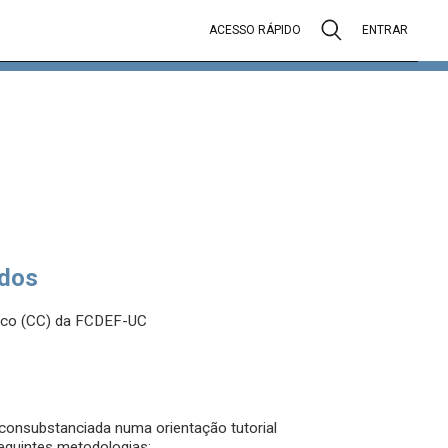
ACESSO RÁPIDO
ENTRAR
dos
ífico (CC) da FCDEF-UC
consubstanciada numa orientação tutorial
seguintes metodologias: