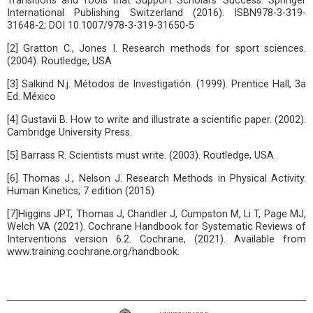
Transitions and Tools that Support Scholars’ Success. Springer
International Publishing Switzerland (2016). ISBN978-3-319-
31648-2; DOI 10.1007/978-3-319-31650-5
[2] Gratton C., Jones I. Research methods for sport sciences.
(2004). Routledge, USA
[3] Salkind N.j. Métodos de Investigatión. (1999). Prentice Hall, 3a
Ed. México
[4] Gustavii B. How to write and illustrate a scientific paper. (2002).
Cambridge University Press.
[5] Barrass R. Scientists must write. (2003). Routledge, USA.
[6] Thomas J., Nelson J. Research Methods in Physical Activity.
Human Kinetics; 7 edition (2015)
[7]Higgins JPT, Thomas J, Chandler J, Cumpston M, Li T, Page MJ,
Welch VA (2021). Cochrane Handbook for Systematic Reviews of
Interventions version 6.2. Cochrane, (2021). Available from
www.training.cochrane.org/handbook.