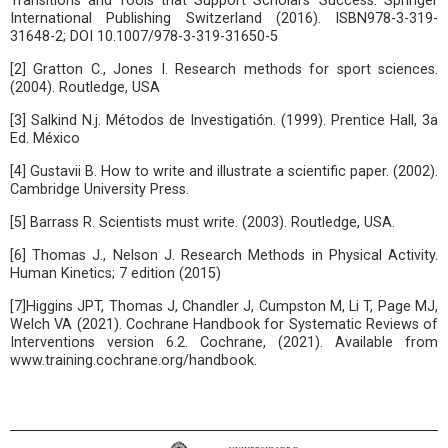
Transitions and Tools that Support Scholars’ Success. Springer
International Publishing Switzerland (2016). ISBN978-3-319-
31648-2; DOI 10.1007/978-3-319-31650-5
[2] Gratton C., Jones I. Research methods for sport sciences.
(2004). Routledge, USA
[3] Salkind N.j. Métodos de Investigatión. (1999). Prentice Hall, 3a
Ed. México
[4] Gustavii B. How to write and illustrate a scientific paper. (2002).
Cambridge University Press.
[5] Barrass R. Scientists must write. (2003). Routledge, USA.
[6] Thomas J., Nelson J. Research Methods in Physical Activity.
Human Kinetics; 7 edition (2015)
[7]Higgins JPT, Thomas J, Chandler J, Cumpston M, Li T, Page MJ,
Welch VA (2021). Cochrane Handbook for Systematic Reviews of
Interventions version 6.2. Cochrane, (2021). Available from
www.training.cochrane.org/handbook.