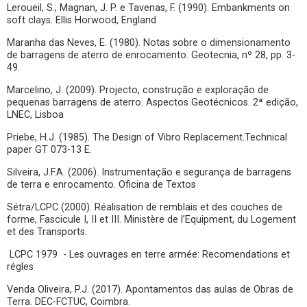
Leroueil, S.; Magnan, J. P. e Tavenas, F. (1990). Embankments on
soft clays. Ellis Horwood, England
Maranha das Neves, E. (1980). Notas sobre o dimensionamento
de barragens de aterro de enrocamento. Geotecnia, nº 28, pp. 3-
49.
Marcelino, J. (2009). Projecto, construção e exploração de
pequenas barragens de aterro. Aspectos Geotécnicos. 2ª edição,
LNEC, Lisboa
Priebe, H.J. (1985). The Design of Vibro Replacement.Technical
paper GT 073-13 E.
Silveira, J.F.A. (2006). Instrumentação e segurança de barragens
de terra e enrocamento. Oficina de Textos
Sétra/LCPC (2000). Réalisation de remblais et des couches de
forme, Fascicule I, II et III. Ministère de l’Equipment, du Logement
et des Transports.
LCPC 1979 - Les ouvrages en terre armée: Recomendations et
régles
Venda Oliveira, P.J. (2017). Apontamentos das aulas de Obras de
Terra. DEC-FCTUC, Coimbra.