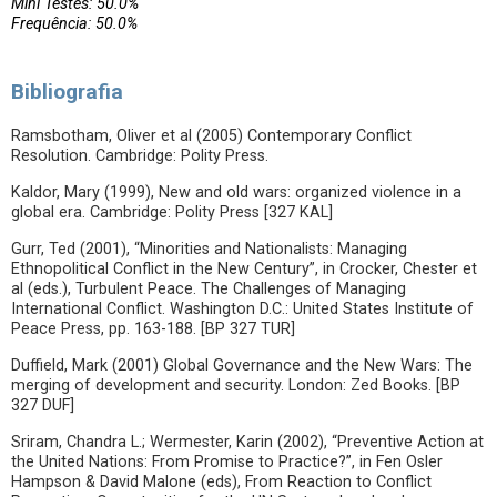
Mini Testes: 50.0%
Frequência: 50.0%
Bibliografia
Ramsbotham, Oliver et al (2005) Contemporary Conflict
Resolution. Cambridge: Polity Press.
Kaldor, Mary (1999), New and old wars: organized violence in a
global era. Cambridge: Polity Press [327 KAL]
Gurr, Ted (2001), “Minorities and Nationalists: Managing
Ethnopolitical Conflict in the New Century”, in Crocker, Chester et
al (eds.), Turbulent Peace. The Challenges of Managing
International Conflict. Washington D.C.: United States Institute of
Peace Press, pp. 163-188. [BP 327 TUR]
Duffield, Mark (2001) Global Governance and the New Wars: The
merging of development and security. London: Zed Books. [BP
327 DUF]
Sriram, Chandra L.; Wermester, Karin (2002), “Preventive Action at
the United Nations: From Promise to Practice?”, in Fen Osler
Hampson & David Malone (eds), From Reaction to Conflict