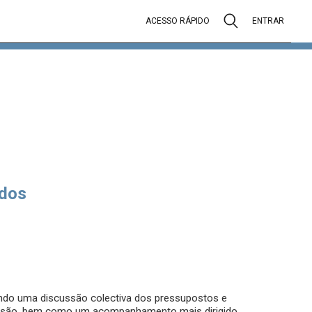
ACESSO RÁPIDO
ENTRAR
dos
indo uma discussão colectiva dos pressupostos e
cisão, bem como um acompanhamento mais dirigido