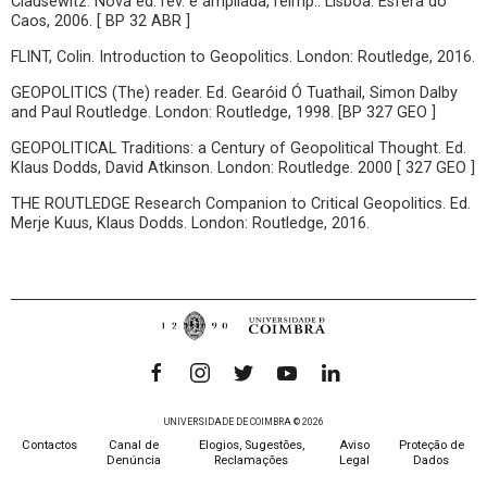
Clausewitz. Nova ed. rev. e ampliada, reimp.. Lisboa: Esfera do
Caos, 2006. [ BP 32 ABR ]
FLINT, Colin. Introduction to Geopolitics. London: Routledge, 2016.
GEOPOLITICS (The) reader. Ed. Gearóid Ó Tuathail, Simon Dalby
and Paul Routledge. London: Routledge, 1998. [BP 327 GEO ]
GEOPOLITICAL Traditions: a Century of Geopolitical Thought. Ed.
Klaus Dodds, David Atkinson. London: Routledge. 2000 [ 327 GEO ]
THE ROUTLEDGE Research Companion to Critical Geopolitics. Ed.
Merje Kuus, Klaus Dodds. London: Routledge, 2016.
UNIVERSIDADE DE COIMBRA © 2026
Contactos
Canal de
Elogios, Sugestões,
Aviso
Proteção de
Denúncia
Reclamações
Legal
Dados