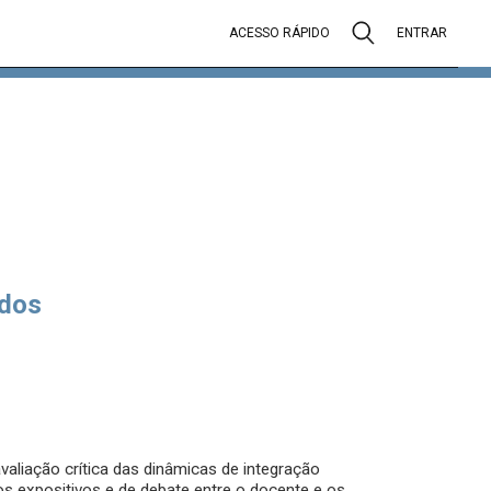
ACESSO RÁPIDO
ENTRAR
dos
avaliação crítica das dinâmicas de integração
os expositivos e de debate entre o docente e os