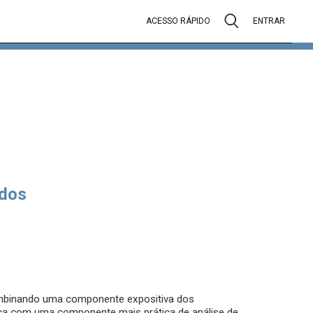
ACESSO RÁPIDO
ENTRAR
dos
combinando uma componente expositiva dos
ca com uma componente mais prática de análise de