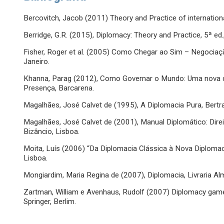
Bercovitch, Jacob (2011) Theory and Practice of internation
Berridge, G.R. (2015), Diplomacy: Theory and Practice, 5ª ed.
Fisher, Roger et al. (2005) Como Chegar ao Sim – Negoci
Janeiro.
Khanna, Parag (2012), Como Governar o Mundo: Uma nova di
Presença, Barcarena.
Magalhães, José Calvet de (1995), A Diplomacia Pura, Bertr
Magalhães, José Calvet de (2001), Manual Diplomático: Direito
Bizâncio, Lisboa.
Moita, Luís (2006) “Da Diplomacia Clássica à Nova Diploma
Lisboa.
Mongiardim, Maria Regina de (2007), Diplomacia, Livraria Al
Zartman, William e Avenhaus, Rudolf (2007) Diplomacy games
Springer, Berlim.