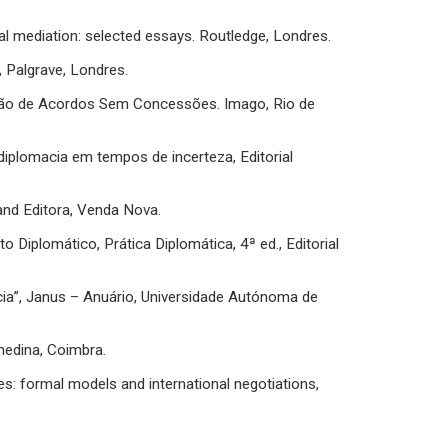
al mediation: selected essays. Routledge, Londres.
, Palgrave, Londres.
ação de Acordos Sem Concessões. Imago, Rio de
plomacia em tempos de incerteza, Editorial
and Editora, Venda Nova.
 Diplomático, Prática Diplomática, 4ª ed., Editorial
cia”, Janus – Anuário, Universidade Autónoma de
medina, Coimbra.
: formal models and international negotiations,