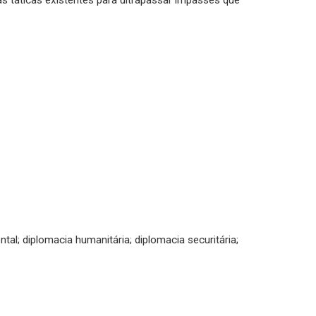
as táticas existentes para ultrapassar impasses que
tal; diplomacia humanitária; diplomacia securitária;