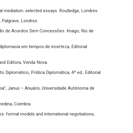
al mediation: selected essays. Routledge, Londres.
, Palgrave, Londres.
ação de Acordos Sem Concessões. Imago, Rio de
plomacia em tempos de incerteza, Editorial
and Editora, Venda Nova.
 Diplomático, Prática Diplomática, 4ª ed., Editorial
cia”, Janus – Anuário, Universidade Autónoma de
medina, Coimbra.
: formal models and international negotiations,