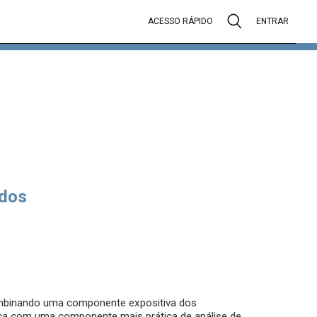
ACESSO RÁPIDO
ENTRAR
dos
combinando uma componente expositiva dos
ca com uma componente mais prática de análise de