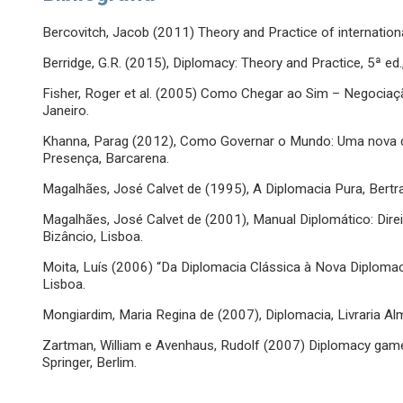
Bercovitch, Jacob (2011) Theory and Practice of internation
Berridge, G.R. (2015), Diplomacy: Theory and Practice, 5ª ed.
Fisher, Roger et al. (2005) Como Chegar ao Sim – Negoci
Janeiro.
Khanna, Parag (2012), Como Governar o Mundo: Uma nova di
Presença, Barcarena.
Magalhães, José Calvet de (1995), A Diplomacia Pura, Bertr
Magalhães, José Calvet de (2001), Manual Diplomático: Direito
Bizâncio, Lisboa.
Moita, Luís (2006) “Da Diplomacia Clássica à Nova Diploma
Lisboa.
Mongiardim, Maria Regina de (2007), Diplomacia, Livraria Al
Zartman, William e Avenhaus, Rudolf (2007) Diplomacy games
Springer, Berlim.