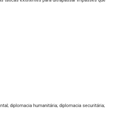
as táticas existentes para ultrapassar impasses que
tal; diplomacia humanitária; diplomacia securitária;