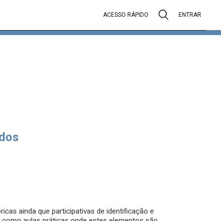
ACESSO RÁPIDO
ENTRAR
dos
cas ainda que participativas de identificação e
como aulas práticas onde estes elementos são