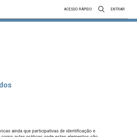
ACESSO RÁPIDO
ENTRAR
dos
cas ainda que participativas de identificação e
como aulas práticas onde estes elementos são