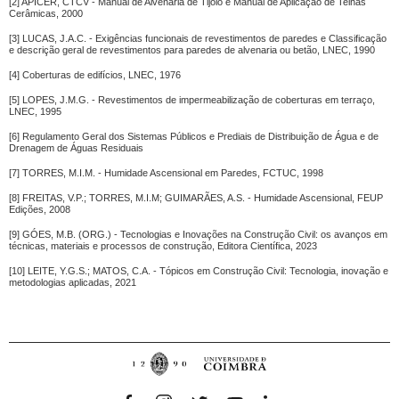
[2] APICER, CTCV - Manual de Alvenaria de Tijolo e Manual de Aplicação de Telhas
Cerâmicas, 2000
[3] LUCAS, J.A.C. - Exigências funcionais de revestimentos de paredes e Classificação
e descrição geral de revestimentos para paredes de alvenaria ou betão, LNEC, 1990
[4] Coberturas de edifícios, LNEC, 1976
[5] LOPES, J.M.G. - Revestimentos de impermeabilização de coberturas em terraço,
LNEC, 1995
[6] Regulamento Geral dos Sistemas Públicos e Prediais de Distribuição de Água e de
Drenagem de Águas Residuais
[7] TORRES, M.I.M. - Humidade Ascensional em Paredes, FCTUC, 1998
[8] FREITAS, V.P.; TORRES, M.I.M; GUIMARÃES, A.S. - Humidade Ascensional, FEUP
Edições, 2008
[9] GÓES, M.B. (ORG.) - Tecnologias e Inovações na Construção Civil: os avanços em
técnicas, materiais e processos de construção, Editora Científica, 2023
[10] LEITE, Y.G.S.; MATOS, C.A. - Tópicos em Construção Civil: Tecnologia, inovação e
metodologias aplicadas, 2021