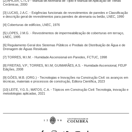
[2] APICER, CTCV - Manual de Alvenaria de Tijolo e Manual de Aplicação de Telhas
Cerâmicas, 2000
[3] LUCAS, J.A.C. - Exigências funcionais de revestimentos de paredes e Classificação
e descrição geral de revestimentos para paredes de alvenaria ou betão, LNEC, 1990
[4] Coberturas de edifícios, LNEC, 1976
[5] LOPES, J.M.G. - Revestimentos de impermeabilização de coberturas em terraço,
LNEC, 1995
[6] Regulamento Geral dos Sistemas Públicos e Prediais de Distribuição de Água e de
Drenagem de Águas Residuais
[7] TORRES, M.I.M. - Humidade Ascensional em Paredes, FCTUC, 1998
[8] FREITAS, V.P.; TORRES, M.I.M; GUIMARÃES, A.S. - Humidade Ascensional, FEUP
Edições, 2008
[9] GÓES, M.B. (ORG.) - Tecnologias e Inovações na Construção Civil: os avanços em
técnicas, materiais e processos de construção, Editora Científica, 2023
[10] LEITE, Y.G.S.; MATOS, C.A. - Tópicos em Construção Civil: Tecnologia, inovação e
metodologias aplicadas, 2021